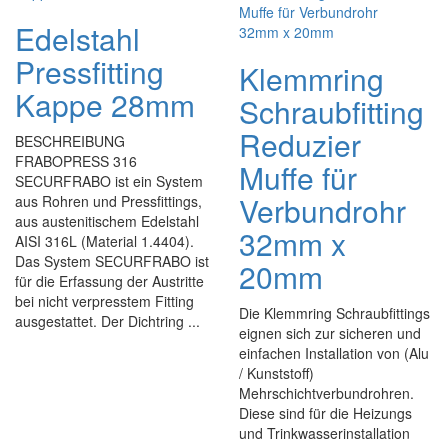
Edelstahl
Pressfitting
Klemmring
Kappe 28mm
Schraubfitting
Reduzier
BESCHREIBUNG
FRABOPRESS 316
Muffe für
SECURFRABO ist ein System
Verbundrohr
aus Rohren und Pressfittings,
aus austenitischem Edelstahl
32mm x
AISI 316L (Material 1.4404).
Das System SECURFRABO ist
20mm
für die Erfassung der Austritte
bei nicht verpresstem Fitting
Die Klemmring Schraubfittings
ausgestattet. Der Dichtring ...
eignen sich zur sicheren und
einfachen Installation von (Alu
/ Kunststoff)
Mehrschichtverbundrohren.
Diese sind für die Heizungs
und Trinkwasserinstallation