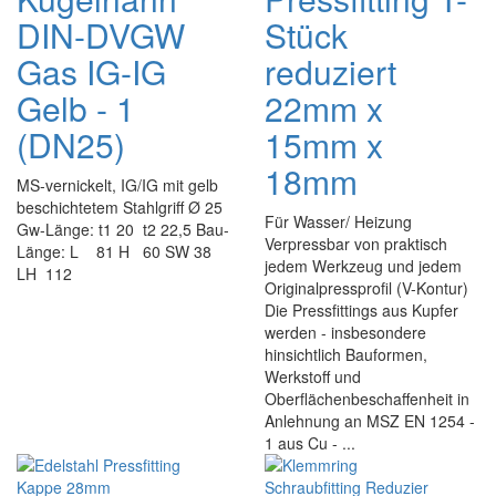
DIN-DVGW
Stück
Gas IG-IG
reduziert
Gelb - 1
22mm x
(DN25)
15mm x
18mm
MS-vernickelt, IG/IG mit gelb
beschichtetem Stahlgriff Ø 25
Für Wasser/ Heizung
Gw-Länge: t1 20 t2 22,5 Bau-
Verpressbar von praktisch
Länge: L 81 H 60 SW 38
jedem Werkzeug und jedem
LH 112
Originalpressprofil (V-Kontur)
Die Pressfittings aus Kupfer
werden - insbesondere
hinsichtlich Bauformen,
Werkstoff und
Oberflächenbeschaffenheit in
Anlehnung an MSZ EN 1254 -
1 aus Cu - ...