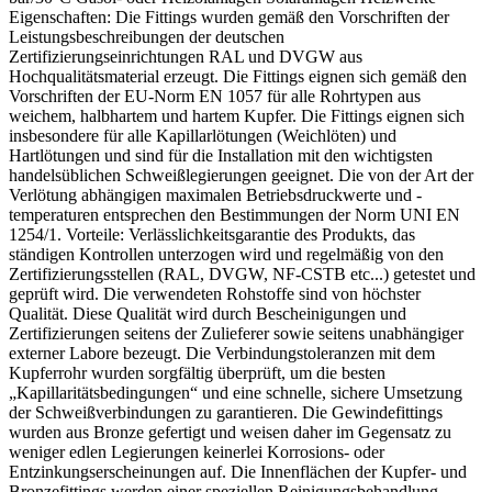
Eigenschaften: Die Fittings wurden gemäß den Vorschriften der
Leistungsbeschreibungen der deutschen
Zertifizierungseinrichtungen RAL und DVGW aus
Hochqualitätsmaterial erzeugt. Die Fittings eignen sich gemäß den
Vorschriften der EU-Norm EN 1057 für alle Rohrtypen aus
weichem, halbhartem und hartem Kupfer. Die Fittings eignen sich
insbesondere für alle Kapillarlötungen (Weichlöten) und
Hartlötungen und sind für die Installation mit den wichtigsten
handelsüblichen Schweißlegierungen geeignet. Die von der Art der
Verlötung abhängigen maximalen Betriebsdruckwerte und -
temperaturen entsprechen den Bestimmungen der Norm UNI EN
1254/1. Vorteile: Verlässlichkeitsgarantie des Produkts, das
ständigen Kontrollen unterzogen wird und regelmäßig von den
Zertifizierungsstellen (RAL, DVGW, NF-CSTB etc...) getestet und
geprüft wird. Die verwendeten Rohstoffe sind von höchster
Qualität. Diese Qualität wird durch Bescheinigungen und
Zertifizierungen seitens der Zulieferer sowie seitens unabhängiger
externer Labore bezeugt. Die Verbindungstoleranzen mit dem
Kupferrohr wurden sorgfältig überprüft, um die besten
„Kapillaritätsbedingungen“ und eine schnelle, sichere Umsetzung
der Schweißverbindungen zu garantieren. Die Gewindefittings
wurden aus Bronze gefertigt und weisen daher im Gegensatz zu
weniger edlen Legierungen keinerlei Korrosions- oder
Entzinkungserscheinungen auf. Die Innenflächen der Kupfer- und
Bronzefittings werden einer speziellen Reinigungsbehandlung