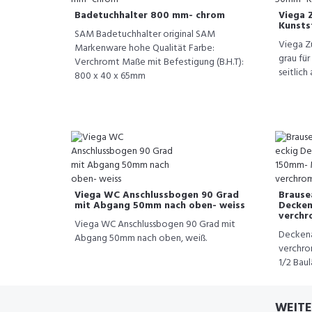
Badetuchhalter 800 mm- chrom
Viega 
Kunsts
SAM Badetuchhalter original SAM
Viega Z
Markenware hohe Qualität Farbe:
grau für
Verchromt Maße mit Befestigung (B.H.T):
seitlich
800 x 40 x 65mm
Viega WC Anschlussbogen 90 Grad
Brause
mit Abgang 50mm nach oben- weiss
Decken
verchr
Viega WC Anschlussbogen 90 Grad mit
Decken
Abgang 50mm nach oben, weiß.
verchro
1/2 Bau
WEITE