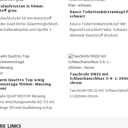
Zulaufstutzen in 50mm-
toff grau
Keuco Toilettenbürstenkopf P
schwarz
ulaufstutzen 50 mm Kunststoff
 die zusätzliche Zulaufmöglichkeit,
Keuco Toilettenbürstenkopf Mit
 an Kellerabläufen und Optifix 3
Bajonettverschluß Farbe: Schwarz
Material: Kunststoff Ø 6,8cm
Tauchrohr DN32 mit
Schlauchanschluss 3-4- L-20
arm Quattro Top eckig
chrom
montage 150mm- Messing
omt
Tauchrohr DN 32 mit Schlauchansch
arm QUATTROTOP Messing
L=200mm chrom
mt Anschlussgewinde AG 1/2 AG
länge 150 mm Ausführung eckig
RE LINKS