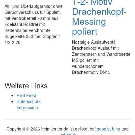
1-2- Motiv
Ab- und Überlaufgarnitur ohne
Drachenkopf-
Geruchverschluss für Spülen,
Messing
mit Ventiloberteil 70 mm aus
Edelstahl Rostfrei mit
poliert
Kettenhalter verchromte
Kugelkette 250 mm Stopfen,1
Nostalgie Auslaufventil
1/2 X 70
Drachenkopf Auslauf mit
Zentrierstern und Wandrosette
MS-poliert mit
wunderschönem
Drachenmotiv DN15
Weitere Links
RSS Feed
Datenschutz,
Impressum
Copyright ©
2026 heimkontor.de ist gelistet bei
google
,
bing
und
yahoo!®