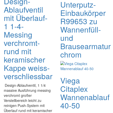
Design-
Unterputz-
Ablaufventil
Einbaukörper
mit Überlauf-
R99653 zu
1 1-4-
Wannenfüll-
Messing
und
verchromt-
Brausearmatur
rund mit
chrom
keramischer
Kappe weiss-
verschliessbar
Viega
Design-Ablaufventil, 1 1/4
Citaplex
massive Ausführung messing
Wannenablauf
verchromt großer
Verstellbereich leicht zu
40-50
reinigen Push-System mit
Überlauf rund mit keramischer