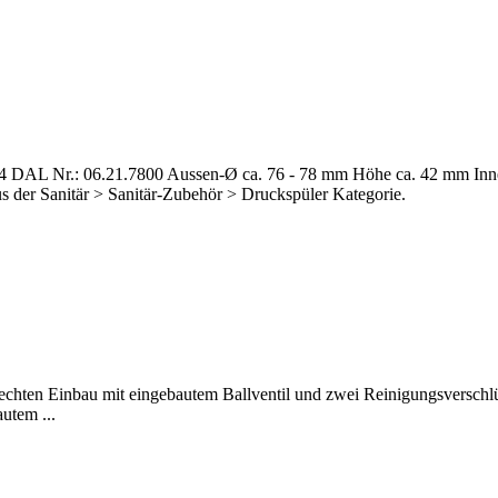
 DAL Nr.: 06.21.7800 Aussen-Ø ca. 76 - 78 mm Höhe ca. 42 mm In
us der Sanitär > Sanitär-Zubehör > Druckspüler Kategorie.
chten Einbau mit eingebautem Ballventil und zwei Reinigungsverschl
utem ...