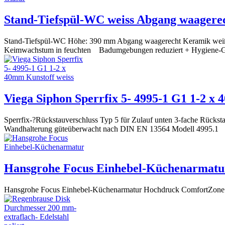
Stand-Tiefspül-WC weiss Abgang waagere
Stand-Tiefspül-WC Höhe: 390 mm Abgang waagerecht Keramik weiß mit 
Keimwachstum in feuchten Badumgebungen reduziert + Hygiene-Gl
Viega Siphon Sperrfix 5- 4995-1 G1 1-2 x
Sperrfix-?Rückstauverschluss Typ 5 für Zulauf unten 3-fache Rücks
Wandhalterung güteüberwacht nach DIN EN 13564 Modell 4995.1
Hansgrohe Focus Einhebel-Küchenarmatu
Hansgrohe Focus Einhebel-Küchenarmatur Hochdruck ComfortZone 16