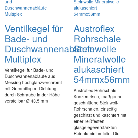
Ventilkegel für
Austroflex
Bade- und
Rohrschale
Duschwannenabläufe
Steinwolle
Multiplex
Mineralwolle
alukaschiert
Ventilkegel für Bade- und
54mmx56mm
Duschwannenabläufe aus
Messing hochglanzverchromt
mit Gummilippen-Dichtung
Austroflex Rohrschale
durch Schraube in der Höhe
Konzentrisch, maßgenau
verstellbar Ø 43,5 mm
geschnittene Steinwoll-
Rohrschalen, einseitig
geschlitzt und kaschiert mit
einer reißfesten,
glasgelegeverstärkten
Reinaluminiumfolie. Die