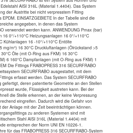
6 SECURFRABO ist ein System aus Rohren und
m Edelstahl AISI 316L (Material 1.4404). Das System
 der Austritte bei nicht verpresstem Fitting
 aus EPDM. EINSATZGEBIETE In der Tabelle sind die
ereiche angegeben, in denen das System
verwendet werden kann. ANWENDUNG Pmax (bar)
n 16 0°/+110°C Heizungsanlagen 16 0°/+110°C
C Kühlanlagen 16 -10°/+110°C Entölte
 5 mg/m³) 16 30°C Druckluftanlagen (Ölrückstand >5
 30°C Öle (mit O-Ring aus FKM) 16 30°C
KM) 6 160°C Dampfanlagen (mit O-Ring aus FKM) 1
EM Die Fittings FRABOPRESS 316 SECURFRABO
rheitssystem SECURFRABO ausgestattet, mit dem
e Fittings erfasst werden. Das System SECURFRABO
g gefertigt, deren patentierte Geometrie an den Stellen
rpresst wurde, Flüssigkeit austreten kann. Bei der
nell die Stelle erkennen, an der keine Verpressung
echend eingreifen. Dadurch wird die Gefahr von
t der Anlage mit der Zeit beeinträchtigen können.
ngsfittings zu anderen Systemen sind mit
tischem Stahl AISI 316L (Material 1.4404) mit
winde entsprechen der Norm UNI EN 10226-1.
re für das FRABOPRESS 316 SECURFRABO-System