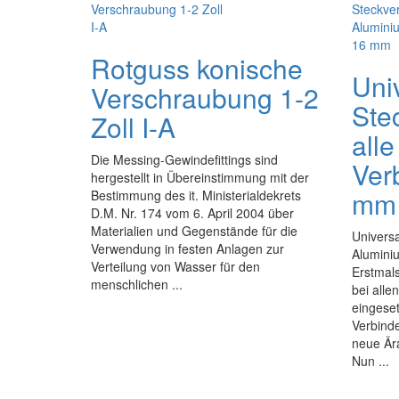
Rotguss konische
Uni
Verschraubung 1-2
Ste
Zoll I-A
all
Die Messing-Gewindefittings sind
Ver
hergestellt in Übereinstimmung mit der
mm
Bestimmung des it. Ministerialdekrets
D.M. Nr. 174 vom 6. April 2004 über
Materialien und Gegenstände für die
Universa
Verwendung in festen Anlagen zur
Alumini
Verteilung von Wasser für den
Erstmals
menschlichen ...
bei all
eingeset
Verbinde
neue Ära
Nun ...