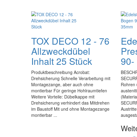
TOX DECO 12 - 76
Ede
Allzweckdübel
Pre
Inhalt 25 Stück
90-
Produktbeschreibung Acrobat:
BESCHR
Drehsicherung Schnelle Verarbeitung mit
SECURFR
Montagezange, aber auch ohne
Rohren u
montierbar Für geringe Hohlraumtiefen
austenit
Weitere Vorteile: Dübelkappe mit
(Materia
Drehsicherung verhindert das Mitdrehen
SECURFR
im Baustoff Mit und ohne Montagezange
Austritt
montierbar ...
ausgesta
Weit