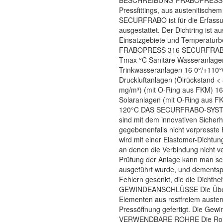
BESCHREIBUNG FRABOPRESS 31
Pressfittings, aus austenitische
SECURFRABO ist für die Erfassung
ausgestattet. Der Dichtring ist
Einsatzgebiete und Temperaturb
FRABOPRESS 316 SECURFRABO 
Tmax °C Sanitäre Wasseranlage
Trinkwasseranlagen 16 0°/+110°
Druckluftanlagen (Ölrückstand <
mg/m³) (mit O-Ring aus FKM) 16
Solaranlagen (mit O-Ring aus F
120°C DAS SECURFRABO-SYST
sind mit dem innovativen Siche
gegebenenfalls nicht verpresst
wird mit einer Elastomer-Dichtun
an denen die Verbindung nicht ve
Prüfung der Anlage kann man sch
ausgeführt wurde, und dementspr
Fehlern gesenkt, die die Dichthei
GEWINDEANSCHLÜSSE Die Überga
Elementen aus rostfreiem austeni
Pressöffnung gefertigt. Die Ge
VERWENDBARE ROHRE Die Roh