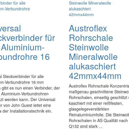
versal
Austroflex
ckverbinder für
Rohrschale
e Aluminium-
Steinwolle
bundrohre 16
Mineralwolle
alukaschiert
42mmx44mm
l Steckverbinder für alle
um-Verbundrohre 16 mm
Austroflex Rohrschale Konzentri
 gibt es nun einen Verbinder, der
maßgenau geschnittene Steinwol
en Aluminium-Verbundrohren
Rohrschalen, einseitig geschlitzt
zt werden kann. Der Universal
kaschiert mit einer reißfesten,
r von John Guest leitet eine
glasgelegeverstärkten
 der Installationstechnik ein.
Reinaluminiumfolie. Die Steinwoll
Rohrschalen in AS Qualität nach
Q132 sind stark ...