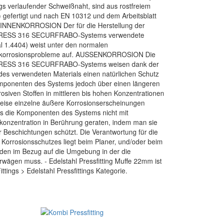
gs verlaufender Schweißnaht, sind aus rostfreiem
) gefertigt und nach EN 10312 und dem Arbeitsblatt
INNENKORROSION Der für die Herstellung der
OPRESS 316 SECURFRABO-Systems verwendete
ial 1.4404) weist unter den normalen
enkorrosionsprobleme auf. AUSSENKORROSION Die
PRESS 316 SECURFRABO-Systems weisen dank der
es verwendeten Materials einen natürlichen Schutz
Komponenten des Systems jedoch über einen längeren
osiven Stoffen in mittleren bis hohen Konzentrationen
weise einzelne äußere Korrosionserscheinungen
ss die Komponenten des Systems nicht mit
dkonzentration in Berührung geraten, indem man sie
Beschichtungen schützt. Die Verantwortung für die
Korrosionsschutzes liegt beim Planer, und/oder beim
hoden im Bezug auf die Umgebung in der die
erwägen muss. - Edelstahl Pressfitting Muffe 22mm ist
Fittings > Edelstahl Pressfittings Kategorie.