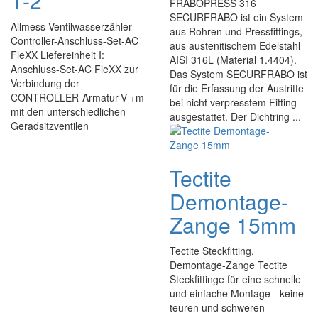
1-2
FRABOPRESS 316
SECURFRABO ist ein System
Allmess Ventilwasserzähler
aus Rohren und Pressfittings,
Controller-Anschluss-Set-AC
aus austenitischem Edelstahl
FleXX Liefereinheit I:
AISI 316L (Material 1.4404).
Anschluss-Set-AC FleXX zur
Das System SECURFRABO ist
Verbindung der
für die Erfassung der Austritte
CONTROLLER-Armatur-V +m
bei nicht verpresstem Fitting
mit den unterschiedlichen
ausgestattet. Der Dichtring ...
Geradsitzventilen
Tectite
Demontage-
Zange 15mm
Tectite Steckfitting,
Demontage-Zange Tectite
Steckfittinge für eine schnelle
und einfache Montage - keine
teuren und schweren