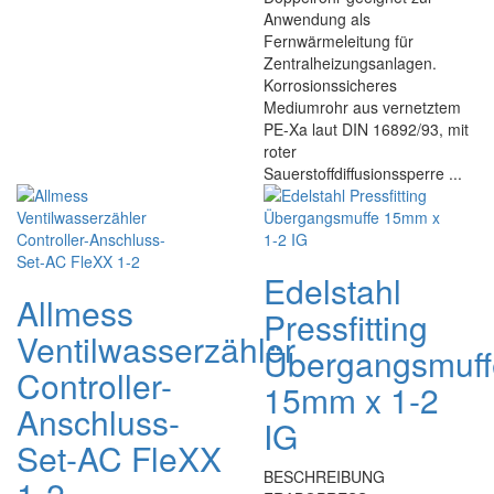
Anwendung als
Fernwärmeleitung für
Zentralheizungsanlagen.
Korrosionssicheres
Mediumrohr aus vernetztem
PE-Xa laut DIN 16892/93, mit
roter
Sauerstoffdiffusionssperre ...
Edelstahl
Allmess
Pressfitting
Ventilwasserzähler
Übergangsmuff
Controller-
15mm x 1-2
Anschluss-
IG
Set-AC FleXX
BESCHREIBUNG