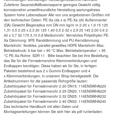
Zulieferer Sauerstoffdiffusionssperre geringes Gewicht völlig
korrosionsfrei umweltfreundliche Herstellung wartungsfreies
System hohe Lebensdauer Alle von uns angebotenen Größen mit
den technischen Daten: PE-Xa (da x s) PE-Xa (di) Außenmantel
(DA) Gewicht Biegeradius mm DN mm kg/m m 2-20 x 1,9 15 125
1,31 0,5 2-25 x 2,3 20 125 1,40 0,5 2-32 x 2,9 25 145 2,00 0,6 2-
40 x 3,7 32 175 3,10 0,8 Mediumrohr: Vernetztes Polyethylen PE-
Xa Dämmung: XPE Randdämmung und PU-Kerndämmung
Mantelrohr: flexibles, parallel-gewelltes HDPE Mantelrohr Max.
Betriebsdruck: 6 bar bei + 95 °C Max. Betriebstemperatur: + 95
°C PE-Xa-Rohre: SDR 11 Bitte beachten Sie bei ihre Bestellung,
das Sie für die Fernwärmerohre Klemmverbindungen und
Endkappen benötigen. Diese haben wir für Sie, in fertigen
Paketen bestehend aus 2 x Gummi-Endkappen und 4
x Klemmverbindungen, in unserem Shop bereitgestellt. Die
Artikelnummern für die passende Rohrgröße lauten:
Zubehörpaket für Fernwärmerohr 2-20 DN15: 116ENSWHA220
Zubehörpaket für Fernwärmerohr 2-25 DN20: 116ENSWHA225
Zubehörpaket für Fernwärmerohr 2-32 DN25: 116ENSWHA232
Zubehörpaket für Fernwärmerohr 2-40 DN32: 116ENSWHA240
Das technische Handbuch mit allen Daten und
Montageanleitungen können Sie sich hier als pdf runterladen: