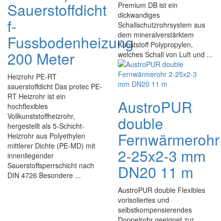
Sauerstoffdicht
Premium DB ist ein
dickwandiges
f-
Schallschutzrohrsystem aus
dem mineralverstärktem
Fussbodenheizung
Kunststoff Polypropylen,
200 Meter
welches Schall von Luft und ...
Heizrohr PE-RT
sauerstoffdicht Das protec PE-
RT Heizrohr ist ein
AustroPUR
hochflexibles
Vollkunststoffheizrohr,
double
hergestellt als 5-Schicht-
Fernwärmerohr
Heizrohr aus Polyethylen
mittlerer Dichte (PE-MD) mit
2-25x2-3 mm
innenliegender
Sauerstoffsperrschicht nach
DN20 11 m
DIN 4726 Besondere ...
AustroPUR double Flexibles
vorisoliertes und
selbstkompensierendes
Doppelrohr geeignet zur