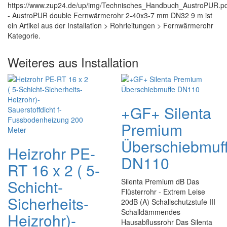
https://www.zup24.de/up/img/Technisches_Handbuch_AustroPUR.pd
- AustroPUR double Fernwärmerohr 2-40x3-7 mm DN32 9 m ist
ein Artikel aus der Installation > Rohrleitungen > Fernwärmerohr
Kategorie.
Weiteres aus Installation
+GF+ Silenta
Premium
Überschiebmuf
Heizrohr PE-
DN110
RT 16 x 2 ( 5-
Schicht-
Silenta Premium dB Das
Flüsterrohr - Extrem Leise
Sicherheits-
20dB (A) Schallschutzstufe III
Schalldämmendes
Heizrohr)-
Hausabflussrohr Das Silenta