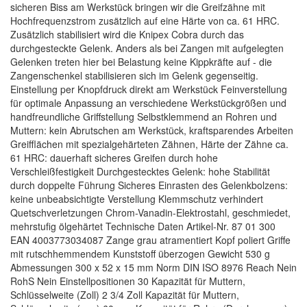
sicheren Biss am Werkstück bringen wir die Greifzähne mit
Hochfrequenzstrom zusätzlich auf eine Härte von ca. 61 HRC.
Zusätzlich stabilisiert wird die Knipex Cobra durch das
durchgesteckte Gelenk. Anders als bei Zangen mit aufgelegten
Gelenken treten hier bei Belastung keine Kippkräfte auf - die
Zangenschenkel stabilisieren sich im Gelenk gegenseitig.
Einstellung per Knopfdruck direkt am Werkstück Feinverstellung
für optimale Anpassung an verschiedene Werkstückgrößen und
handfreundliche Griffstellung Selbstklemmend an Rohren und
Muttern: kein Abrutschen am Werkstück, kraftsparendes Arbeiten
Greifflächen mit spezialgehärteten Zähnen, Härte der Zähne ca.
61 HRC: dauerhaft sicheres Greifen durch hohe
Verschleißfestigkeit Durchgestecktes Gelenk: hohe Stabilität
durch doppelte Führung Sicheres Einrasten des Gelenkbolzens:
keine unbeabsichtigte Verstellung Klemmschutz verhindert
Quetschverletzungen Chrom-Vanadin-Elektrostahl, geschmiedet,
mehrstufig ölgehärtet Technische Daten Artikel-Nr. 87 01 300
EAN 4003773034087 Zange grau atramentiert Kopf poliert Griffe
mit rutschhemmendem Kunststoff überzogen Gewicht 530 g
Abmessungen 300 x 52 x 15 mm Norm DIN ISO 8976 Reach Nein
RohS Nein Einstellpositionen 30 Kapazität für Muttern,
Schlüsselweite (Zoll) 2 3/4 Zoll Kapazität für Muttern,