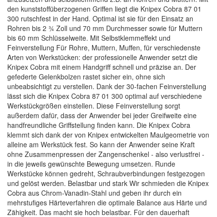
den kunststoffüberzogenen Griffen liegt die Knipex Cobra 87 01
300 rutschfest in der Hand. Optimal ist sie für den Einsatz an
Rohren bis 2 ¾ Zoll und 70 mm Durchmesser sowie für Muttern
bis 60 mm Schlüsselweite. Mit Selbstklemmeffekt und
Feinverstellung Für Rohre, Muttern, Muffen, für verschiedenste
Arten von Werkstücken: der professionelle Anwender setzt die
Knipex Cobra mit einem Handgriff schnell und präzise an. Der
gefederte Gelenkbolzen rastet sicher ein, ohne sich
unbeabsichtigt zu verstellen. Dank der 30-fachen Feinverstellung
lässt sich die Knipex Cobra 87 01 300 optimal auf verschiedene
Werkstückgrößen einstellen. Diese Feinverstellung sorgt
außerdem dafür, dass der Anwender bei jeder Greifweite eine
handfreundliche Griffstellung finden kann. Die Knipex Cobra
klemmt sich dank der von Knipex entwickelten Maulgeometrie von
alleine am Werkstück fest. So kann der Anwender seine Kraft
ohne Zusammenpressen der Zangenschenkel - also verlustfrei -
in die jeweils gewünschte Bewegung umsetzen. Runde
Werkstücke können gedreht, Schraubverbindungen festgezogen
und gelöst werden. Belastbar und stark Wir schmieden die Knipex
Cobra aus Chrom-Vanadin-Stahl und geben ihr durch ein
mehrstufiges Härteverfahren die optimale Balance aus Härte und
Zähigkeit. Das macht sie hoch belastbar. Für den dauerhaft