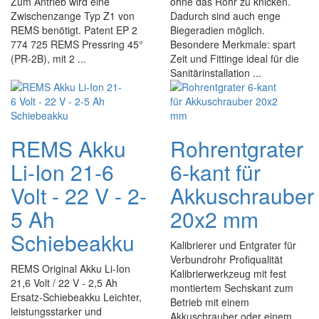
Zum Antrieb wird eine
ohne das Rohr zu knicken.
Zwischenzange Typ Z1 von
Dadurch sind auch enge
REMS benötigt. Patent EP 2
Biegeradien möglich.
774 725 REMS Pressring 45°
Besondere Merkmale: spart
(PR-2B), mit 2 ...
Zeit und Fittinge ideal für die
Sanitärinstallation ...
REMS Akku
Rohrentgrater
Li-Ion 21-6
6-kant für
Volt - 22 V - 2-
Akkuschrauber
5 Ah
20x2 mm
Schiebeakku
Kalibrierer und Entgrater für
Verbundrohr Profiqualität
REMS Original Akku Li-Ion
Kalibrierwerkzeug mit fest
21,6 Volt / 22 V - 2,5 Ah
montiertem Sechskant zum
Ersatz-Schiebeakku Leichter,
Betrieb mit einem
leistungsstarker und
Akkuschrauber oder einem