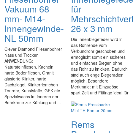
Vakuum 68
für
mm- M14-
Mehrschichtver
Innengewinde-
26 x 3 mm
NL 50mm
Die Innenbiegefeder wird in
das Rohrende vom
Clever Diamond Fliesenbohrer
Verbundrohr geschoben und
Nass und Trocken
ermöglicht somit ein sicheres
ANWENDUNG:
und einfaches Biegen ohne
Natursteinfliesen, Kacheln,
das Rohr zu knicken. Dadurch
harte Bodenfliesen, Granit
sind auch enge Biegeradien
glasierte Klinker, harte
möglich. Besondere
Dachziegel, Klinkerriemchen
Merkmale: mit Einzugöse
Tonrohr, Kunststoffe, GFK etc.
spart Zeit und Fittinge ideal für
Spezialwachs im inneren der
...
Bohrkrone zur Kühlung und ...
Rems