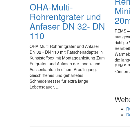
Rem
OHA-Multi-
Min
Rohrentgrater und
20
Anfaser DN 32- DN
REMS – 
110
aus ges
richtige
OHA-Multi-Rohrentgrater und Anfaser
Bearbeit
DN 32 - DN 110 mit Ratschenadapter in
Wärmebe
Kunststoffbox mit Montageanleitung Zum
die lang
Entgraten und Anfasen der Innen- und
REMS Pr
Aussenkanten in einem Arbeitsgang.
können a
Geschliffenes und gehärtetes
Schneidemesser für extra lange
Lebensdauer, ...
Weit
R
D