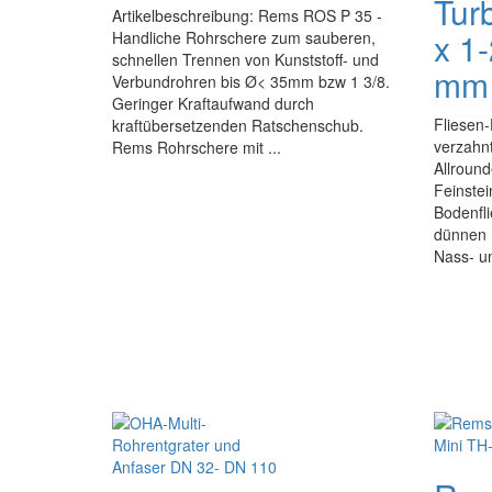
Tur
Artikelbeschreibung: Rems ROS P 35 -
x 1-
Handliche Rohrschere zum sauberen,
schnellen Trennen von Kunststoff- und
mm
Verbundrohren bis Ø< 35mm bzw 1 3/8.
Geringer Kraftaufwand durch
Fliesen-
kraftübersetzenden Ratschenschub.
verzahn
Rems Rohrschere mit ...
Allroun
Feinstei
Bodenfli
dünnen 
Nass- un