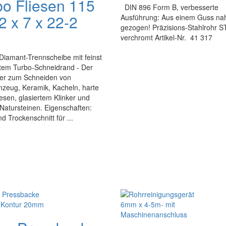
bo Fliesen 115
DIN 896 Form B, verbesserte
2 x 7 x 22-2
Ausführung: Aus einem Guss nah
gezogen! Präzisions-Stahlrohr S
verchromt Artikel-Nr. 41 317
Diamant-Trennscheibe mit feinst
tem Turbo-Schneidrand - Der
der zum Schneiden von
nzeug, Keramik, Kacheln, harte
esen, glasiertem Klinker und
Natursteinen. Eigenschaften:
d Trockenschnitt für ...