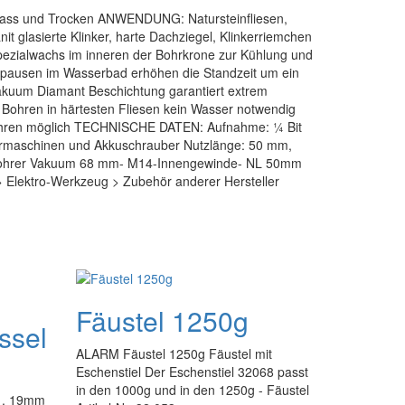
Nass und Trocken ANWENDUNG: Natursteinfliesen,
it glasierte Klinker, harte Dachziegel, Klinkerriemchen
Spezialwachs im inneren der Bohrkrone zur Kühlung und
pausen im Wasserbad erhöhen die Standzeit um ein
uum Diamant Beschichtung garantiert extrem
 Bohren in härtesten Fliesen kein Wasser notwendig
ohren möglich TECHNISCHE DATEN: Aufnahme: ¼ Bit
ohrmaschinen und Akkuschrauber Nutzlänge: 50 mm,
bohrer Vakuum 68 mm- M14-Innengewinde- NL 50mm
 > Elektro-Werkzeug > Zubehör anderer Hersteller
Fäustel 1250g
ssel
ALARM Fäustel 1250g Fäustel mit
Eschenstiel Der Eschenstiel 32068 passt
in den 1000g und in den 1250g - Fäustel
 , 19mm