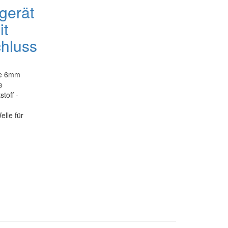
gerät
it
hluss
le 6mm
e
toff -
lle für