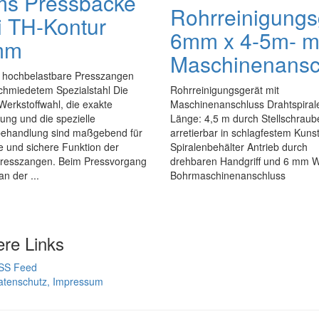
s Pressbacke
Rohrreinigungs
i TH-Kontur
6mm x 4-5m- m
mm
Maschinenansc
hochbelastbare Presszangen
chmiedetem Spezialstahl Die
Rohrreinigungsgerät mit
 Werkstoffwahl, die exakte
Maschinenanschluss Drahtspira
ung und die spezielle
Länge: 4,5 m durch Stellschraub
handlung sind maßgebend für
arretierbar in schlagfestem Kunsts
e und sichere Funktion der
Spiralenbehälter Antrieb durch
esszangen. Beim Pressvorgang
drehbaren Handgriff und 6 mm We
n der ...
Bohrmaschinenanschluss
ere Links
SS Feed
atenschutz, Impressum