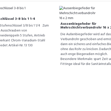
chlüssel 3-8 bis 1 1-4
Aussenbiegefeder für
tufenschlüssel 3/8 bis 1 1/4 Zum
Mehrschichtverbundrohr 16 x
d Ausschrauben von
Die Außenbiegefeder wird auf das
ewidenippeln 5 Stufen, Antrieb
Verbundrohr geschoben und ermö
erkant Chrom-Vanadium-Stahl
dann ein sicheres und einfaches B
det Artikel-Nr. 13 130
ohne das Rohr zu knicken. Dadurch
auch enge Biegeradien möglich.
Besondere Merkmale: spart Zeit 
Fittinge ideal für die Sanitärinstallat