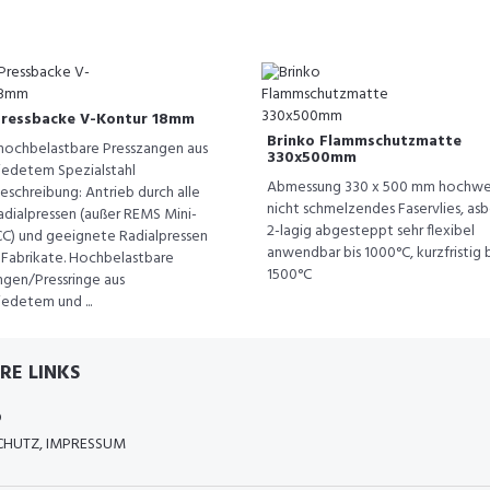
ressbacke V-Kontur 18mm
Brinko Flammschutzmatte
hochbelastbare Presszangen aus
330x500mm
edetem Spezialstahl
Abmessung 330 x 500 mm hochwe
eschreibung: Antrieb durch alle
nicht schmelzendes Faservlies, asb
dialpressen (außer REMS Mini-
2-lagig abgesteppt sehr flexibel
CC) und geeignete Radialpressen
anwendbar bis 1000°C, kurzfristig b
 Fabrikate. Hochbelastbare
1500°C
ngen/Pressringe aus
edetem und ...
RE LINKS
D
HUTZ, IMPRESSUM