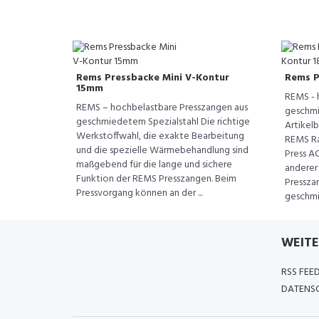
Rems Pressbacke Mini V-Kontur
Rems P
15mm
REMS - 
REMS – hochbelastbare Presszangen aus
geschmi
geschmiedetem Spezialstahl Die richtige
Artikelb
Werkstoffwahl, die exakte Bearbeitung
REMS Ra
und die spezielle Wärmebehandlung sind
Press A
maßgebend für die lange und sichere
anderer
Funktion der REMS Presszangen. Beim
Pressza
Pressvorgang können an der ...
geschmi
WEITE
RSS FEE
DATENSC