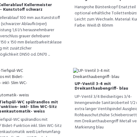
ellerablauf Kellermeister
Hansgrohe Bürstenkopf Ersatzteil 
 Kunststoff schwarz
optional erhältliche Toilettenbürs
ellerablauf 100 mm aus Kunststoff
Leicht zum Wechseln. Material: Ku
 (schwarzer Ablaufkörper)
Farbe: Weiß Ø: 60mm
istung 1,6 l/s herausnehmbarer
verschluss grauer dehnbarer
 150 x 150 mm Belastbarkeitsklasse
 mit zusätzlicher
glichkeit DN50 od. DN70 ...
UP-Ventil 3-4 mit
Dreikanthaubengriff- blau
UP-Ventil 3/4 Beidseitiges 3/4-
iefspül-WC spülrandlos mit
Innengewinde Sanitäroberteil 1/2 
unktion- inkl- Slim WC-Sitz
extra langer Ventilspindel Ausglei
senkautomatik- weiss
Rohbauschutzhülse Schieberoset
efspül-WC spülrandlos mit
mm Dreikanthaubengriff Metall v
 Bidet-Funktion inkl. Slim WC-Sitz
Markierung blau
enkautomatik weiß Lieferumfang: