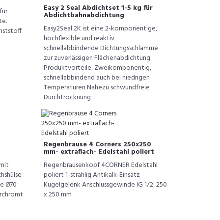
Easy 2 Seal Abdichtset 1-5 kg für
für
Abdichtbahnabdichtung
te.
Easy2Seal 2K ist eine 2-komponentige,
nststoff
hochflexible und reaktiv
schnellabbindende Dichtungsschlämme
zur zuverlässigen Flächenabdichtung
Produktvorteile: Zweikomponentig,
schnellabbindend auch bei niedrigen
Temperaturen Nahezu schwundfreie
Durchtrocknung ...
Regenbrause 4 Corners 250x250
mm- extraflach- Edelstahl poliert
mit
Regenbrausenkopf 4CORNER Edelstahl
chshülse
poliert 1-strahlig Antikalk-Einsatz
te Ø70
Kugelgelenk Anschlussgewinde IG 1/2 250
erchromt
x 250 mm