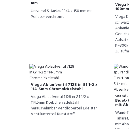
mm
Viega K
100mm-
Universal S-Auslauf 3/4 x 150 mm mit
Perlator verchromt
Viega K
schwarz
Ablaufle
Geruchs
Aufsatz
K=300kg
Zulaufmö
Viega Ablaufventil 7128 in G1 1-2 x
114-5mm Chromnickelstahl
Wand-T
Viega Ablaufventil 7128 in G1 1/2 x
Bidet-F
114,5mm Körbchen Edelstahl
mit Ab
herausnehmbar Ventiloberteil Edelstahl
Wand-Ti
Ventilunterteil Kunststoff
Taharet/
mit Abs