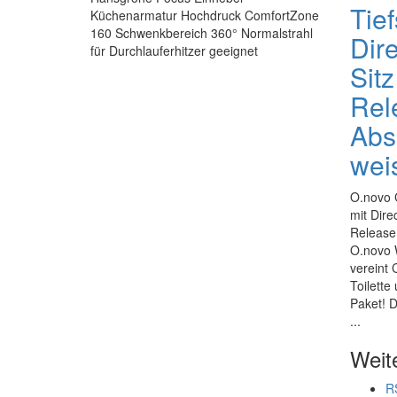
Tie
Küchenarmatur Hochdruck ComfortZone
160 Schwenkbereich 360° Normalstrahl
Dir
für Durchlauferhitzer geeignet
Sitz
Rel
Abs
wei
O.novo 
mit Dire
Release
O.novo 
vereint
Toilette
Paket! 
...
Weit
R