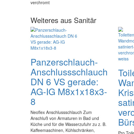
Weiteres aus Sanitär
Panzerschlauch-
Anschlussschlauch
Toil
DN 6 VS gerade:
Wan
AG-IG M8x1x18x3-
Kris
8
sati
ver
Neoflex Anschlussschlauch Zum
Anschluß von Armaturen in Bad und
Bür
Küche und für die Wasserzufuhr zu z. B.
Kaffeemaschinen, Kühlschränken,
Pro Toil