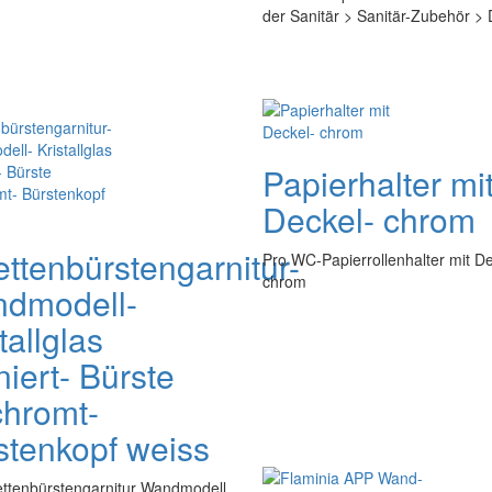
der Sanitär > Sanitär-Zubehör > 
Papierhalter mi
Deckel- chrom
ettenbürstengarnitur-
Pro WC-Papierrollenhalter mit D
chrom
dmodell-
tallglas
niert- Bürste
chromt-
stenkopf weiss
ettenbürstengarnitur Wandmodell