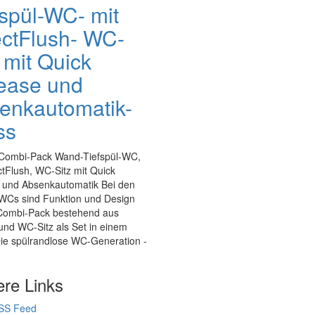
fspül-WC- mit
ectFlush- WC-
 mit Quick
ease und
enkautomatik-
ss
Combi-Pack Wand-Tiefspül-WC,
ctFlush, WC-Sitz mit Quick
 und Absenkautomatik Bei den
WCs sind Funktion und Design
 Combi-Pack bestehend aus
 und WC-Sitz als Set in einem
Die spülrandlose WC-Generation -
ere Links
SS Feed