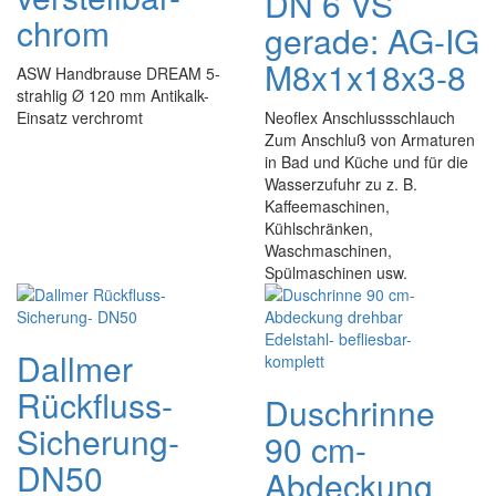
DN 6 VS
chrom
gerade: AG-IG
M8x1x18x3-8
ASW Handbrause DREAM 5-
strahlig Ø 120 mm Antikalk-
Einsatz verchromt
Neoflex Anschlussschlauch
Zum Anschluß von Armaturen
in Bad und Küche und für die
Wasserzufuhr zu z. B.
Kaffeemaschinen,
Kühlschränken,
Waschmaschinen,
Spülmaschinen usw.
Dallmer
Rückfluss-
Duschrinne
Sicherung-
90 cm-
DN50
Abdeckung