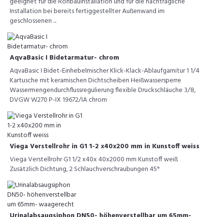
geeignet für die Rohbauinstallation und für die nachträgliche
Installation bei bereits fertiggestellter Außenwand im
geschlossenen ...
AqvaBasic I Bidetarmatur- chrom
AqvaBasic I Bidet-Einhebelmischer Klick-Klack-Ablaufgarnitur 1 1/4
Kartusche mit keramischen Dichtscheiben Heißwassersperre
Wassermengendurchflussregulierung flexible Druckschläuche 3/8,
DVGW W270 P-IX 19672/IA chrom
Viega Verstellrohr in G1 1-2 x40x200 mm in Kunstoff weiss
Viega Verstellrohr G1 1/2 x40x 40x2000 mm Kunstoff weiß
Zusätzlich Dichtung, 2 Schlauchverschraubungen 45°
Urinalabsaugsiphon DN50- höhenverstellbar um 65mm-