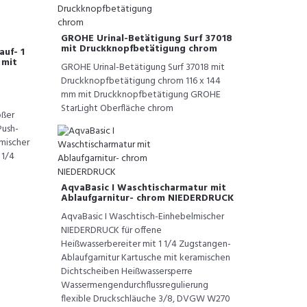
GROHE Urinal-Betätigung Surf 37018
mit Druckknopfbetätigung chrom
auf- 1
 mit
GROHE Urinal-Betätigung Surf 37018 mit
Druckknopfbetätigung chrom 116 x 144
mm mit Druckknopfbetätigung GROHE
StarLight Oberfläche chrom
oßer
Push-
mischer
1 1/4
AqvaBasic I Waschtischarmatur mit
Ablaufgarnitur- chrom NIEDERDRUCK
AqvaBasic I Waschtisch-Einhebelmischer
NIEDERDRUCK für offene
Heißwasserbereiter mit 1 1/4 Zugstangen-
Ablaufgarnitur Kartusche mit keramischen
Dichtscheiben Heißwassersperre
Wassermengendurchflussregulierung
flexible Druckschläuche 3/8, DVGW W270