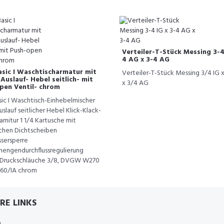
Verteiler-T-Stück Messing 3-4
4 AG x 3-4 AG
sic I Waschtischarmatur mit
Verteiler-T-Stück Messing 3/4 IG 
uslauf- Hebel seitlich- mit
x 3/4 AG
pen Ventil- chrom
ic I Waschtisch-Einhebelmischer
slauf seitlicher Hebel Klick-Klack-
rnitur 1 1/4 Kartusche mit
chen Dichtscheiben
sersperre
engendurchflussregulierung
e Druckschläuche 3/8, DVGW W270
260/IA chrom
RE LINKS
D