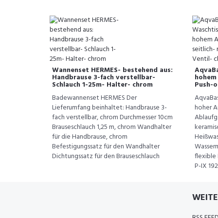
Wannenset HERMES- bestehend aus:
AqvaBa
Handbrause 3-fach verstellbar-
hohem A
Schlauch 1-25m- Halter- chrom
Push-o
Badewannenset HERMES Der
AqvaBas
Lieferumfang beinhaltet: Handbrause 3-
hoher Au
fach verstellbar, chrom Durchmesser 10cm
Ablaufga
Brauseschlauch 1,25 m, chrom Wandhalter
keramis
für die Handbrause, chrom
Heißwas
Befestigungssatz für den Wandhalter
Wasserm
Dichtungssatz für den Brauseschlauch
flexibl
P-IX 19
WEITE
RSS FEE