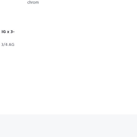
chrom
 IG x 3-
x 3/4 AG