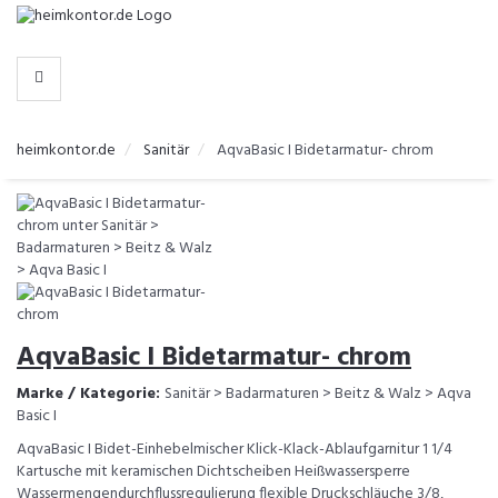
-
>
KATEGORIEN
heimkontor.de
Sanitär
AqvaBasic I Bidetarmatur- chrom
AqvaBasic I Bidetarmatur- chrom
Marke / Kategorie:
Sanitär > Badarmaturen > Beitz & Walz > Aqva
Basic I
AqvaBasic I Bidet-Einhebelmischer Klick-Klack-Ablaufgarnitur 1 1/4
Kartusche mit keramischen Dichtscheiben Heißwassersperre
Wassermengendurchflussregulierung flexible Druckschläuche 3/8,