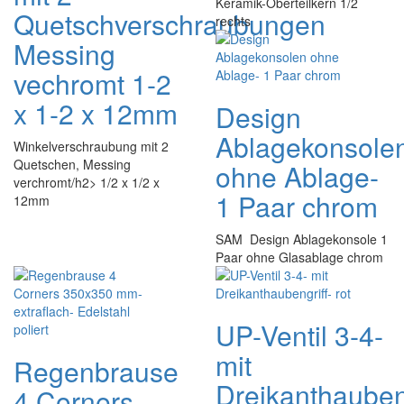
Keramik-Oberteilkern 1/2
Quetschverschraubungen
rechts
Messing
vechromt 1-2
x 1-2 x 12mm
Design
Ablagekonsole
Winkelverschraubung mit 2
Quetschen, Messing
ohne Ablage-
verchromt/h2> 1/2 x 1/2 x
1 Paar chrom
12mm
SAM Design Ablagekonsole 1
Paar ohne Glasablage chrom
UP-Ventil 3-4-
mit
Regenbrause
Dreikanthaubeng
4 Corners