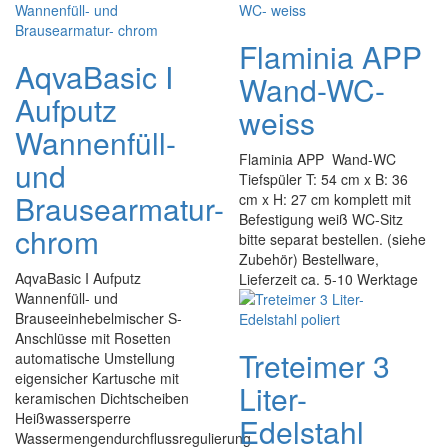
Flaminia APP
AqvaBasic I
Wand-WC-
Aufputz
weiss
Wannenfüll-
Flaminia APP Wand-WC
und
Tiefspüler T: 54 cm x B: 36
Brausearmatur-
cm x H: 27 cm komplett mit
Befestigung weiß WC-Sitz
chrom
bitte separat bestellen. (siehe
Zubehör) Bestellware,
AqvaBasic I Aufputz
Lieferzeit ca. 5-10 Werktage
Wannenfüll- und
Brauseeinhebelmischer S-
Anschlüsse mit Rosetten
Treteimer 3
automatische Umstellung
eigensicher Kartusche mit
Liter-
keramischen Dichtscheiben
Heißwassersperre
Edelstahl
Wassermengendurchflussregulierung