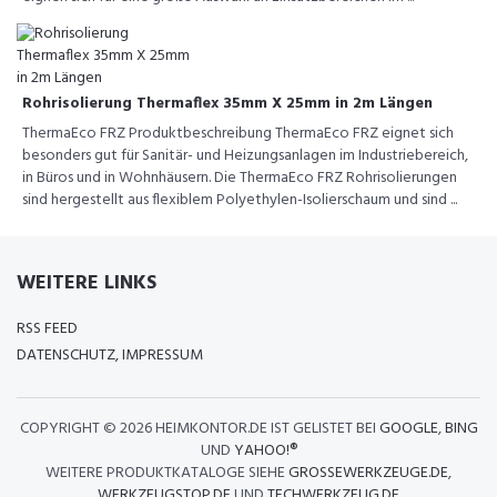
Rohrisolierung Thermaflex 35mm X 25mm in 2m Längen
ThermaEco FRZ Produktbeschreibung ThermaEco FRZ eignet sich
besonders gut für Sanitär- und Heizungsanlagen im Industriebereich,
in Büros und in Wohnhäusern. Die ThermaEco FRZ Rohrisolierungen
sind hergestellt aus flexiblem Polyethylen-Isolierschaum und sind ...
WEITERE LINKS
RSS FEED
DATENSCHUTZ, IMPRESSUM
COPYRIGHT ©
2026 HEIMKONTOR.DE IST GELISTET BEI
GOOGLE
,
BING
UND
YAHOO!®
WEITERE PRODUKTKATALOGE SIEHE
GROSSEWERKZEUGE.DE
,
WERKZEUGSTOP.DE
UND
TECHWERKZEUG.DE