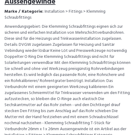
Aussengewinde
Marke / Kategorie:
Installation > Fittings > Klemmring
Schraubfittings
Anwendungsgebiet: Die Klemmring Schraubfittings eignen sich zur
sicheren und einfachen Installation von Mehrschichtverbundrohren.
Diese sind für die Heizungs und Trinkwasserinstallation zugelassen.
Details: DVGW zugelassen Zugelassen für Heizung und Sanitär
Vebindung wieder lösbar Keine Löt und Presswerkzeuge notwendig
Doppelter O Ring Die Klemmring Schraubfittings sind nicht für
Solarleitungen verwendbar Mit den Klemmring Schraubfittings können
Sie schnell und ohne viel Werkzeug preisgünstig Rohrverbindungen
herstellen. Es wird lediglich das passende Rohr, eine Rohrschere und
ein Rohrkalibrierer/ Rohrentgrater benötigt. Installation: Das
Verbundrohr mit einem geeigneten Werkzeug kalibrieren Ein
zugelassenes Schmiermittel für Trinkwasser verwenden um den Fitting
aufzustecken, so bleiben die O-Ringe auch elastisch Die
Sechskantmutter auf das Rohr ziehen - und den Dichtkegel drauf
stecken Den Fitting bis zum Anschlag auf das Rohr schieben Die
Mutter mit der Hand festziehen und mit einem Schraubschlüssel
nochmal nachziehen - Klemmring Schraubfitting T-Stück für
Verbundrohr 26mm x 1 x 26mm Aussengewinde ist ein Artikel aus der