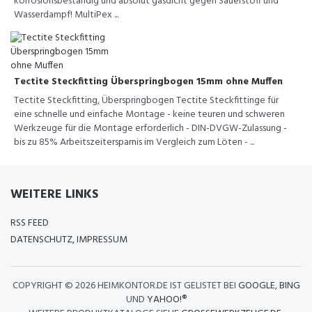
korrosionsbeständig und absolut gasdicht gegen Sauerstoff und
Wasserdampf! MultiPex ...
Tectite Steckfitting Überspringbogen 15mm ohne Muffen
Tectite Steckfitting, Überspringbogen Tectite Steckfittinge für
eine schnelle und einfache Montage - keine teuren und schweren
Werkzeuge für die Montage erforderlich - DIN-DVGW-Zulassung -
bis zu 85% Arbeitszeitersparnis im Vergleich zum Löten - ...
WEITERE LINKS
RSS FEED
DATENSCHUTZ, IMPRESSUM
COPYRIGHT ©
2026 HEIMKONTOR.DE IST GELISTET BEI
GOOGLE
,
BING
UND
YAHOO!®