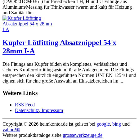
(DW-8501CM0361) für Pressbacken TH, H und U Fittinge aus
Aluminium/Messing für Trinkwasser (warm und kalt) für Heizung
und Sanitär für ...
Kupfer Lötfitting Absatznippel 54 x
28mm I-A
Die Fittings aus Kupfer bilden ein komplettes, verlässliches und
sicheres Kupferrohrfittingsystem für alle Anlagenarten. Die Fittings
entsprechen den kürzlich eingeführten Normen UNI EN 1254/1 und
eignen sich für eine große Auswahl an Einsatzbereichen im ...
Weitere Links
RSS Feed
Datenschutz, Impressum
Copyright ©
2026 heimkontor.de ist gelistet bei
google
,
bing
und
yahoo!®
Weitere produktkataloge siehe
grossewerkzeuge.de
,