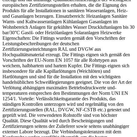
europäischen Zertifizierungsstellen erhalten, die die Eignung des
Produkts für alle Installationen in sanitären Wasseranlagen, Heiz-
und Gasanlagen bezeugen. Einsatzbereich: Heizanlagen Sanitäre
Warm- und Kaltwasseranlagen Kühlanlagen Gasanlagen im
Wohnbereich Anlagen für gekühltes Wasser Druckluftanlagen bis 30
bar/30°C Gasöl- oder Heizölanlagen Solaranlagen Heizwerke
Eigenschaften: Die Fittings wurden gemäß den Vorschriften der
Leistungsbeschreibungen der deutschen
Zertifizierungseinrichtungen RAL und DVGW aus
Hochqualitätsmaterial erzeugt. Die Fittings eignen sich gemäß den
Vorschriften der EU-Norm EN 1057 für alle Rohrtypen aus
weichem, halbhartem und hartem Kupfer. Die Fittings eignen sich
insbesondere für alle Kapillarlötungen (Weichlöten) und
Hartlötungen und sind für die Installation mit den wichtigsten
handelsüblichen Schweißlegierungen geeignet. Die von der Art der
Verlötung abhängigen maximalen Betriebsdruckwerte und-
temperaturen entsprechen den Bestimmungen der Norm UNI EN
1254/1. Vorteile: Verlässlichkeitsgarantie des Produkts, das
ständigen Kontrollen unterzogen wird und regelmäßig von den
Zertifizierungsstellen (RAL, DVGW, NF-CSTB etc.) getestet und
geprüft wird. Die verwendeten Rohstoffe sind von höchster
Qualität. Diese Qualität wird durch Bescheinigungen und
Zertifizierungen seitens der Zulieferer sowie seitens unabhängiger
externer Labore bezeugt. Die Verbindungstoleranzen mit dem