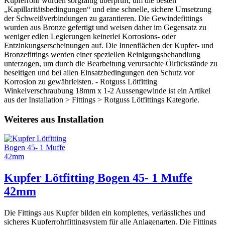
Kupferrohr wurden sorgfältig überprüft, um die besten
„Kapillaritätsbedingungen“ und eine schnelle, sichere Umsetzung
der Schweißverbindungen zu garantieren. Die Gewindefittings
wurden aus Bronze gefertigt und weisen daher im Gegensatz zu
weniger edlen Legierungen keinerlei Korrosions- oder
Entzinkungserscheinungen auf. Die Innenflächen der Kupfer- und
Bronzefittings werden einer speziellen Reinigungsbehandlung
unterzogen, um durch die Bearbeitung verursachte Ölrückstände zu
beseitigen und bei allen Einsatzbedingungen den Schutz vor
Korrosion zu gewährleisten. - Rotguss Lötfitting
Winkelverschraubung 18mm x 1-2 Aussengewinde ist ein Artikel
aus der Installation > Fittings > Rotguss Lötfittings Kategorie.
Weiteres aus Installation
Kupfer Lötfitting Bogen 45- 1 Muffe
42mm
Die Fittings aus Kupfer bilden ein komplettes, verlässliches und
sicheres Kupferrohrfittingsystem für alle Anlagenarten. Die Fittings