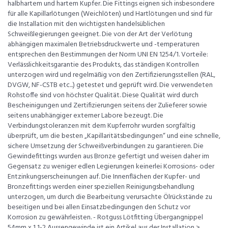
halbhartem und hartem Kupfer. Die Fittings eignen sich insbesondere
für alle Kapillarlötungen (Weichlöten) und Hartlötungen und sind für
die Installation mit den wichtigsten handelsüblichen
Schweißlegierungen geeignet. Die von der Art der Verlötung
abhängigen maximalen Betriebsdruckwerte und -temperaturen
entsprechen den Bestimmungen der Norm UNI EN 1254/1. Vorteile:
Verlässlichkeitsgarantie des Produkts, das ständigen Kontrollen
unterzogen wird und regelmäßig von den Zertifizierungsstellen (RAL,
DVGW, NF-CSTB etc...) getestet und geprüft wird. Die verwendeten
Rohstoffe sind von höchster Qualität. Diese Qualität wird durch
Bescheinigungen und Zertifizierungen seitens der Zulieferer sowie
seitens unabhängiger externer Labore bezeugt. Die
Verbindungstoleranzen mit dem Kupferrohr wurden sorgfältig
überprüft, um die besten „Kapillaritätsbedingungen“ und eine schnelle,
sichere Umsetzung der Schweißverbindungen zu garantieren. Die
Gewindefittings wurden aus Bronze gefertigt und weisen daher im
Gegensatz zu weniger edlen Legierungen keinerlei Korrosions- oder
Entzinkungserscheinungen auf. Die Innenflächen der Kupfer- und
Bronzefittings werden einer speziellen Reinigungsbehandlung
unterzogen, um durch die Bearbeitung verursachte Ölrückstände zu
beseitigen und bei allen Einsatzbedingungen den Schutz vor
Korrosion zu gewährleisten. - Rotguss Lötfitting Übergangnippel
54mm x 1 1-2 Aussengewinde ist ein Artikel aus der Installation >