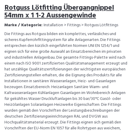
Rotguss Lötfitting Übergangnippel
54mm x 1 1-2 Aussengewinde
Marke / Kategorie:
Installation > Fittings > Rotguss Lötfittings
Die Fittings aus Rotguss bilden ein komplettes, verlässliches und
sicheres Kupferrohrfittingsystem für alle Anlagenarten. Die Fittings
entsprechen den kürzlich eingeführten Normen UNI EN 1254/1 und
eignen sich für eine große Auswahl an Einsatzbereichen im privaten
und industriellen Anlagenbau. Die gesamte Fittings-Palette wird nach
einem nach ISO 9001 zertifizierten Qualitätsmanagement erzeugt und
hat unzählige Qualitätszertifizierungen der wichtigsten europäischen
Zertifizierungsstellen erhalten, die die Eignung des Produkts für alle
Installationen in sanitären Wasseranlagen, Heiz- und Gasanlagen
bezeugen. Einsatzbereich: Heizanlagen Sanitäre Warm- und
Kaltwasseranlagen Kühlanlagen Gasanlagen im Wohnbereich Anlagen
für gekühltes Wasser Druckluftanlagen bis 30 bar/30°C Gasöl- oder
Heizölanlagen Solaranlagen Heizwerke Eigenschaften: Die Fittings
wurden gemäß den Vorschriften der Leistungsbeschreibungen der
deutschen Zertifizierungseinrichtungen RAL und DVGW aus
Hochqualitätsmaterial erzeugt. Die Fittings eignen sich gemäß den
Vorschriften der EU-Norm EN 1057 für alle Rohrtypen aus weichem,