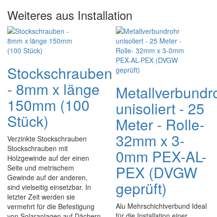
Weiteres aus Installation
Stockschrauben
- 8mm x länge
Metallverbundr
150mm (100
unisoliert - 25
Stück)
Meter - Rolle-
32mm x 3-
Verzinkte Stockschrauben
Stockschrauben mit
0mm PEX-AL-
Holzgewinde auf der einen
PEX (DVGW
Seite und metrischem
Gewinde auf der anderen,
geprüft)
sind vielseitig einsetzbar. In
letzter Zeit werden sie
Alu Mehrschichtverbund Ideal
vermehrt für die Befestigung
für die Installation einer
von Solaranlagen auf Dächern