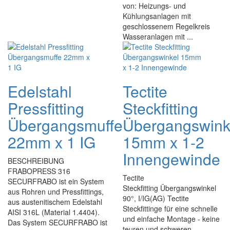
von: Heizungs- und
Kühlungsanlagen mit
geschlossenem Regelkreis
Wasseranlagen mit ...
Edelstahl
Tectite
Pressfitting
Steckfitting
Übergangsmuffe
Übergangswink
22mm x 1 IG
15mm x 1-2
Innengewinde
BESCHREIBUNG
FRABOPRESS 316
Tectite
SECURFRABO ist ein System
Steckfitting Übergangswinkel
aus Rohren und Pressfittings,
90°, I/IG(AG) Tectite
aus austenitischem Edelstahl
Steckfittinge für eine schnelle
AISI 316L (Material 1.4404).
und einfache Montage - keine
Das System SECURFRABO ist
teuren und schweren