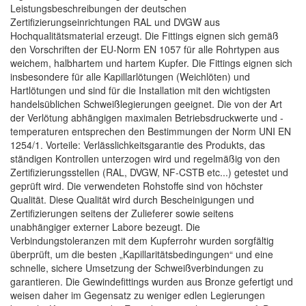
Leistungsbeschreibungen der deutschen
Zertifizierungseinrichtungen RAL und DVGW aus
Hochqualitätsmaterial erzeugt. Die Fittings eignen sich gemäß
den Vorschriften der EU-Norm EN 1057 für alle Rohrtypen aus
weichem, halbhartem und hartem Kupfer. Die Fittings eignen sich
insbesondere für alle Kapillarlötungen (Weichlöten) und
Hartlötungen und sind für die Installation mit den wichtigsten
handelsüblichen Schweißlegierungen geeignet. Die von der Art
der Verlötung abhängigen maximalen Betriebsdruckwerte und -
temperaturen entsprechen den Bestimmungen der Norm UNI EN
1254/1. Vorteile: Verlässlichkeitsgarantie des Produkts, das
ständigen Kontrollen unterzogen wird und regelmäßig von den
Zertifizierungsstellen (RAL, DVGW, NF-CSTB etc...) getestet und
geprüft wird. Die verwendeten Rohstoffe sind von höchster
Qualität. Diese Qualität wird durch Bescheinigungen und
Zertifizierungen seitens der Zulieferer sowie seitens
unabhängiger externer Labore bezeugt. Die
Verbindungstoleranzen mit dem Kupferrohr wurden sorgfältig
überprüft, um die besten „Kapillaritätsbedingungen“ und eine
schnelle, sichere Umsetzung der Schweißverbindungen zu
garantieren. Die Gewindefittings wurden aus Bronze gefertigt und
weisen daher im Gegensatz zu weniger edlen Legierungen