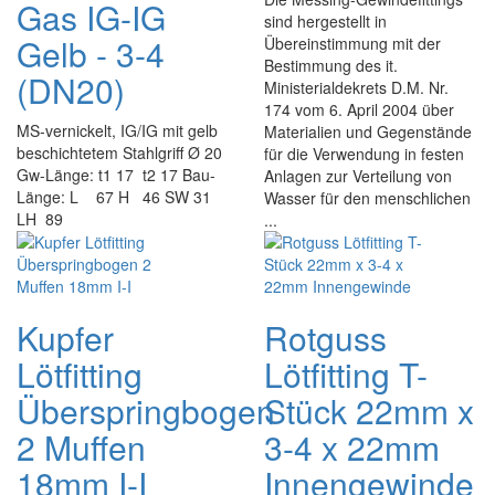
Gas IG-IG
sind hergestellt in
Gelb - 3-4
Übereinstimmung mit der
Bestimmung des it.
(DN20)
Ministerialdekrets D.M. Nr.
174 vom 6. April 2004 über
MS-vernickelt, IG/IG mit gelb
Materialien und Gegenstände
beschichtetem Stahlgriff Ø 20
für die Verwendung in festen
Gw-Länge: t1 17 t2 17 Bau-
Anlagen zur Verteilung von
Länge: L 67 H 46 SW 31
Wasser für den menschlichen
LH 89
...
Kupfer
Rotguss
Lötfitting
Lötfitting T-
Überspringbogen
Stück 22mm x
2 Muffen
3-4 x 22mm
18mm I-I
Innengewinde