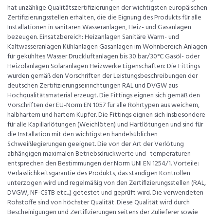
hat unzählige Qualitätszertifizierungen der wichtigsten europäischen
Zertifizierungsstellen erhalten, die die Eignung des Produkts für alle
Installationen in sanitären Wasseranlagen, Heiz- und Gasanlagen
bezeugen. Einsatzbereich: Heizanlagen Sanitäre Warm- und
Kaltwasseranlagen Kühlanlagen Gasanlagen im Wohnbereich Anlagen
für gekühltes Wasser Druckluftanlagen bis 30 bar/30°C Gasöl- oder
Heizölanlagen Solaranlagen Heizwerke Eigenschaften: Die Fittings
wurden gemäß den Vorschriften der Leistungsbeschreibungen der
deutschen Zertifizierungseinrichtungen RAL und DVGW aus
Hochqualitätsmaterial erzeugt. Die Fittings eignen sich gemäß den
Vorschriften der EU-Norm EN 1057 für alle Rohrtypen aus weichem,
halbhartem und hartem Kupfer. Die Fittings eignen sich insbesondere
für alle Kapillarlötungen (Weichlöten) und Hartlötungen und sind für
die Installation mit den wichtigsten handelsüblichen
Schweißlegierungen geeignet. Die von der Art der Verlötung
abhängigen maximalen Betriebsdruckwerte und -temperaturen
entsprechen den Bestimmungen der Norm UNI EN 1254/1. Vorteile:
Verlässlichkeitsgarantie des Produkts, das ständigen Kontrollen
unterzogen wird und regelmäßig von den Zertifizierungsstellen (RAL,
DVGW, NF-CSTB etc...) getestet und geprüft wird. Die verwendeten
Rohstoffe sind von höchster Qualität. Diese Qualität wird durch
Bescheinigungen und Zertifizierungen seitens der Zulieferer sowie