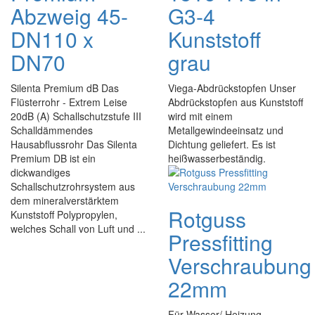
Abzweig 45-
G3-4
DN110 x
Kunststoff
DN70
grau
Silenta Premium dB Das
Viega-Abdrückstopfen Unser
Flüsterrohr - Extrem Leise
Abdrückstopfen aus Kunststoff
20dB (A) Schallschutzstufe III
wird mit einem
Schalldämmendes
Metallgewindeeinsatz und
Hausabflussrohr Das Silenta
Dichtung geliefert. Es ist
Premium DB ist ein
heißwasserbeständig.
dickwandiges
Schallschutzrohrsystem aus
dem mineralverstärktem
Rotguss
Kunststoff Polypropylen,
welches Schall von Luft und ...
Pressfitting
Verschraubung
22mm
Für Wasser/ Heizung