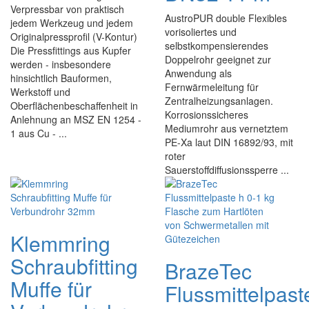
Verpressbar von praktisch
AustroPUR double Flexibles
jedem Werkzeug und jedem
vorisoliertes und
Originalpressprofil (V-Kontur)
selbstkompensierendes
Die Pressfittings aus Kupfer
Doppelrohr geeignet zur
werden - insbesondere
Anwendung als
hinsichtlich Bauformen,
Fernwärmeleitung für
Werkstoff und
Zentralheizungsanlagen.
Oberflächenbeschaffenheit in
Korrosionssicheres
Anlehnung an MSZ EN 1254 -
Mediumrohr aus vernetztem
1 aus Cu - ...
PE-Xa laut DIN 16892/93, mit
roter
Sauerstoffdiffusionssperre ...
Klemmring
Schraubfitting
BrazeTec
Muffe für
Flussmittelpast