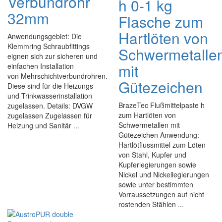
Verbundrohr
h 0-1 kg
32mm
Flasche zum
Hartlöten von
Anwendungsgebiet: Die
Klemmring Schraubfittings
Schwermetalle
eignen sich zur sicheren und
mit
einfachen Installation
von Mehrschichtverbundrohren.
Gütezeichen
Diese sind für die Heizungs
und Trinkwasserinstallation
BrazeTec Flußmittelpaste h
zugelassen. Details: DVGW
zum Hartlöten von
zugelassen Zugelassen für
Schwermetallen mit
Heizung und Sanitär ...
Gütezeichen Anwendung:
Hartlötflussmittel zum Löten
von Stahl, Kupfer und
Kupferlegierungen sowie
Nickel und Nickellegierungen
sowie unter bestimmten
Vorraussetzungen auf nicht
rostenden Stählen ...