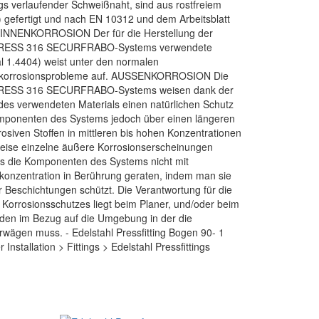
gs verlaufender Schweißnaht, sind aus rostfreiem
) gefertigt und nach EN 10312 und dem Arbeitsblatt
INNENKORROSION Der für die Herstellung der
OPRESS 316 SECURFRABO-Systems verwendete
ial 1.4404) weist unter den normalen
enkorrosionsprobleme auf. AUSSENKORROSION Die
PRESS 316 SECURFRABO-Systems weisen dank der
es verwendeten Materials einen natürlichen Schutz
Komponenten des Systems jedoch über einen längeren
osiven Stoffen in mittleren bis hohen Konzentrationen
weise einzelne äußere Korrosionserscheinungen
ss die Komponenten des Systems nicht mit
dkonzentration in Berührung geraten, indem man sie
Beschichtungen schützt. Die Verantwortung für die
Korrosionsschutzes liegt beim Planer, und/oder beim
hoden im Bezug auf die Umgebung in der die
erwägen muss. - Edelstahl Pressfitting Bogen 90- 1
 Installation > Fittings > Edelstahl Pressfittings