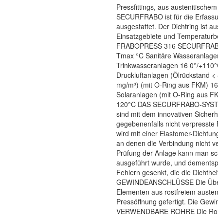
Pressfittings, aus austenitische
SECURFRABO ist für die Erfassung
ausgestattet. Der Dichtring ist
Einsatzgebiete und Temperaturb
FRABOPRESS 316 SECURFRABO 
Tmax °C Sanitäre Wasseranlage
Trinkwasseranlagen 16 0°/+110°
Druckluftanlagen (Ölrückstand <
mg/m³) (mit O-Ring aus FKM) 16
Solaranlagen (mit O-Ring aus F
120°C DAS SECURFRABO-SYST
sind mit dem innovativen Siche
gegebenenfalls nicht verpresst
wird mit einer Elastomer-Dichtun
an denen die Verbindung nicht ve
Prüfung der Anlage kann man sch
ausgeführt wurde, und dementspr
Fehlern gesenkt, die die Dichthei
GEWINDEANSCHLÜSSE Die Überga
Elementen aus rostfreiem austeni
Pressöffnung gefertigt. Die Ge
VERWENDBARE ROHRE Die Roh