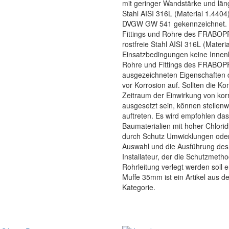
mit geringer Wandstärke und län
Stahl AISI 316L (Material 1.4404
DVGW GW 541 gekennzeichnet. 
Fittings und Rohre des FRAB
rostfreie Stahl AISI 316L (Mater
Einsatzbedingungen keine Inn
Rohre und Fittings des FRABO
ausgezeichneten Eigenschaften d
vor Korrosion auf. Sollten die 
Zeitraum der Einwirkung von korr
ausgesetzt sein, können stellen
auftreten. Es wird empfohlen da
Baumaterialien mit hoher Chlori
durch Schutz Umwicklungen oder 
Auswahl und die Ausführung des 
Installateur, der die Schutzmet
Rohrleitung verlegt werden soll 
Muffe 35mm ist ein Artikel aus der
Kategorie.