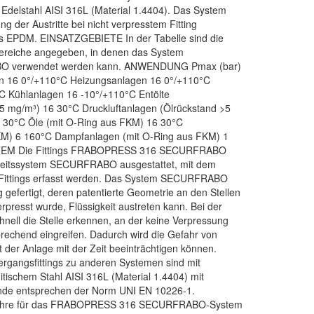
m Edelstahl AISI 316L (Material 1.4404). Das System
 der Austritte bei nicht verpresstem Fitting
 aus EPDM. EINSATZGEBIETE In der Tabelle sind die
ereiche angegeben, in denen das System
verwendet werden kann. ANWENDUNG Pmax (bar)
n 16 0°/+110°C Heizungsanlagen 16 0°/+110°C
C Kühlanlagen 16 -10°/+110°C Entölte
 5 mg/m³) 16 30°C Druckluftanlagen (Ölrückstand >5
 30°C Öle (mit O-Ring aus FKM) 16 30°C
KM) 6 160°C Dampfanlagen (mit O-Ring aus FKM) 1
EM Die Fittings FRABOPRESS 316 SECURFRABO
rheitssystem SECURFRABO ausgestattet, mit dem
e Fittings erfasst werden. Das System SECURFRABO
g gefertigt, deren patentierte Geometrie an den Stellen
rpresst wurde, Flüssigkeit austreten kann. Bei der
nell die Stelle erkennen, an der keine Verpressung
echend eingreifen. Dadurch wird die Gefahr von
t der Anlage mit der Zeit beeinträchtigen können.
ngsfittings zu anderen Systemen sind mit
tischem Stahl AISI 316L (Material 1.4404) mit
winde entsprechen der Norm UNI EN 10226-1.
re für das FRABOPRESS 316 SECURFRABO-System