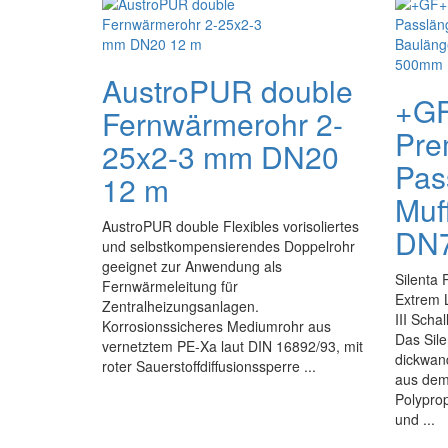
AustroPUR double
+GF
Fernwärmerohr 2-
Pre
25x2-3 mm DN20
Pas
12 m
Muf
AustroPUR double Flexibles vorisoliertes
DN7
und selbstkompensierendes Doppelrohr
geeignet zur Anwendung als
Silenta 
Fernwärmeleitung für
Extrem L
Zentralheizungsanlagen.
III Sch
Korrosionssicheres Mediumrohr aus
Das Sile
vernetztem PE-Xa laut DIN 16892/93, mit
dickwan
roter Sauerstoffdiffusionssperre ...
aus dem 
Polyprop
und ...