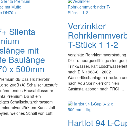
Verzinkter
+ Silenta
Rohrklemmverb
mium
T-Stück 1 1-2
slänge mit
Verzinkte Rohrklemmverbindung 
fe Baulänge
Die Tempergussfittinge sind geei
0 x 500mm
Trinkwasser, kalt Löschwasserle
nach DIN 1988-6 : 2002
Wasserlöschanlagen (trocken un
Premium dB Das Flüsterrohr -
nach VdS Sprinklerrichtlinien
eise 20dB (A) Schallschutzstufe
Gasinstallationen nach TRGI ...
alldämmendes Hausabflussrohr
nta Premium DB ist ein
diges Schallschutzrohrsystem
mineralverstärktem Kunststoff
ylen, welches Schall von Luft
Hartlot 94 L-Cu