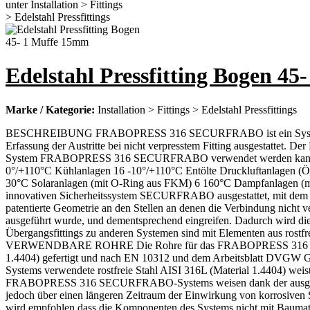
Edelstahl Pressfitting Bogen 4
Marke / Kategorie:
Installation > Fittings > Edelstahl Pressfittings
BESCHREIBUNG FRABOPRESS 316 SECURFRABO ist ein System aus Ro
Erfassung der Austritte bei nicht verpresstem Fitting ausgestattet.
System FRABOPRESS 316 SECURFRABO verwendet werden kann. A
0°/+110°C Kühlanlagen 16 -10°/+110°C Entölte Druckluftanlagen (
30°C Solaranlagen (mit O-Ring aus FKM) 6 160°C Dampfanla
innovativen Sicherheitssystem SECURFRABO ausgestattet, mit dem g
patentierte Geometrie an den Stellen an denen die Verbindung nicht v
ausgeführt wurde, und dementsprechend eingreifen. Dadurch wird 
Übergangsfittings zu anderen Systemen sind mit Elementen aus rostf
VERWENDBARE ROHRE Die Rohre für das FRABOPRESS 316 SECURFRA
1.4404) gefertigt und nach EN 10312 und dem Arbeitsblatt DV
Systems verwendete rostfreie Stahl AISI 316L (Material 1.4404) 
FRABOPRESS 316 SECURFRABO-Systems weisen dank der ausgezeichne
jedoch über einen längeren Zeitraum der Einwirkung von korrosiven S
wird empfohlen dass die Komponenten des Systems nicht mit Baumate