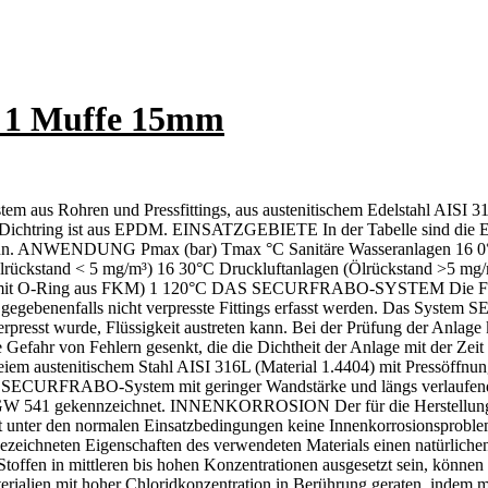
5- 1 Muffe 15mm
hren und Pressfittings, aus austenitischem Edelstahl AISI 316
 Der Dichtring ist aus EPDM. EINSATZGEBIETE In der Tabelle sind die 
NWENDUNG Pmax (bar) Tmax °C Sanitäre Wasseranlagen 16 0°/+1
Ölrückstand < 5 mg/m³) 16 30°C Druckluftanlagen (Ölrückstand >5 m
gen (mit O-Ring aus FKM) 1 120°C DAS SECURFRABO-SYSTEM Die
egebenenfalls nicht verpresste Fittings erfasst werden. Das System 
erpresst wurde, Flüssigkeit austreten kann. Bei der Prüfung der Anlage
die Gefahr von Fehlern gesenkt, die die Dichtheit der Anlage mit d
reiem austenitischem Stahl AISI 316L (Material 1.4404) mit Pressöff
BO-System mit geringer Wandstärke und längs verlaufender Schw
GW GW 541 gekennzeichnet. INNENKORROSION Der für die Herstel
weist unter den normalen Einsatzbedingungen keine Innenkorrosions
ten Eigenschaften des verwendeten Materials einen natürlichen S
toffen in mittleren bis hohen Konzentrationen ausgesetzt sein, können 
rialien mit hoher Chloridkonzentration in Berührung geraten, indem 