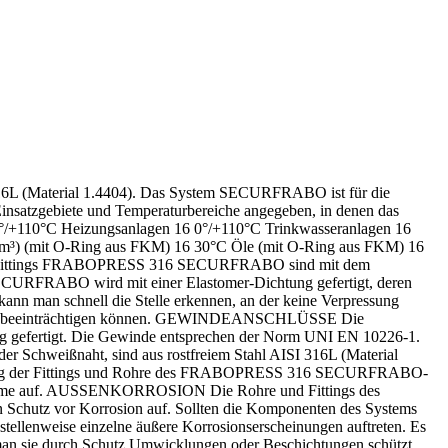
L (Material 1.4404). Das System SECURFRABO ist für die
Einsatzgebiete und Temperaturbereiche angegeben, in denen das
10°C Heizungsanlagen 16 0°/+110°C Trinkwasseranlagen 16
g/m³) (mit O-Ring aus FKM) 16 30°C Öle (mit O-Ring aus FKM) 16
 Fittings FRABOPRESS 316 SECURFRABO sind mit dem
SECURFRABO wird mit einer Elastomer-Dichtung gefertigt, deren
 kann man schnell die Stelle erkennen, an der keine Verpressung
er Zeit beeinträchtigen können. GEWINDEANSCHLÜSSE Die
nung gefertigt. Die Gewinde entsprechen der Norm UNI EN 10226-1.
eißnaht, sind aus rostfreiem Stahl AISI 316L (Material
lung der Fittings und Rohre des FRABOPRESS 316 SECURFRABO-
probleme auf. AUSSENKORROSION Die Rohre und Fittings des
chutz vor Korrosion auf. Sollten die Komponenten des Systems
stellenweise einzelne äußere Korrosionserscheinungen auftreten. Es
man sie durch Schutz Umwicklungen oder Beschichtungen schützt.