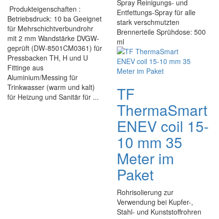
Spray Reinigungs- und
Produkteigenschaften :
Entfettungs-Spray für alle
Betriebsdruck: 10 ba Geeignet
stark verschmutzten
für Mehrschichtverbundrohr
Brennerteile Sprühdose: 500
mit 2 mm Wandstärke DVGW-
ml
geprüft (DW-8501CM0361) für
Pressbacken TH, H und U
Fittinge aus
Aluminium/Messing für
Trinkwasser (warm und kalt)
TF
für Heizung und Sanitär für ...
ThermaSmart
ENEV coil 15-
10 mm 35
Meter im
Paket
Rohrisolierung zur
Verwendung bei Kupfer-,
Stahl- und Kunststoffrohren