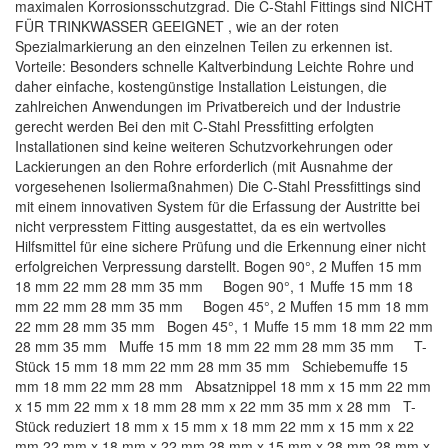
maximalen Korrosionsschutzgrad. Die C-Stahl Fittings sind NICHT
FÜR TRINKWASSER GEEIGNET , wie an der roten
Spezialmarkierung an den einzelnen Teilen zu erkennen ist.
Vorteile: Besonders schnelle Kaltverbindung Leichte Rohre und
daher einfache, kostengünstige Installation Leistungen, die
zahlreichen Anwendungen im Privatbereich und der Industrie
gerecht werden Bei den mit C-Stahl Pressfitting erfolgten
Installationen sind keine weiteren Schutzvorkehrungen oder
Lackierungen an den Rohre erforderlich (mit Ausnahme der
vorgesehenen Isoliermaßnahmen) Die C-Stahl Pressfittings sind
mit einem innovativen System für die Erfassung der Austritte bei
nicht verpresstem Fitting ausgestattet, da es ein wertvolles
Hilfsmittel für eine sichere Prüfung und die Erkennung einer nicht
erfolgreichen Verpressung darstellt. Bogen 90°, 2 Muffen 15 mm
18 mm 22 mm 28 mm 35 mm Bogen 90°, 1 Muffe 15 mm 18
mm 22 mm 28 mm 35 mm Bogen 45°, 2 Muffen 15 mm 18 mm
22 mm 28 mm 35 mm Bogen 45°, 1 Muffe 15 mm 18 mm 22 mm
28 mm 35 mm Muffe 15 mm 18 mm 22 mm 28 mm 35 mm T-
Stück 15 mm 18 mm 22 mm 28 mm 35 mm Schiebemuffe 15
mm 18 mm 22 mm 28 mm Absatznippel 18 mm x 15 mm 22 mm
x 15 mm 22 mm x 18 mm 28 mm x 22 mm 35 mm x 28 mm T-
Stück reduziert 18 mm x 15 mm x 18 mm 22 mm x 15 mm x 22
mm 22 mm x 18 mm x 22 mm 28 mm x 15 mm x 28 mm 28 mm x