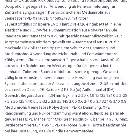
AustroPUR double Flexibles vorisoliertes und selbstkompensierendes
Doppelrohr geeignet zur Anwendung als Fernwärmeleitung für
Zentralheizungsanlagen. Korrosionssicheres Mediumrohr aus
vernetztem PE-Xa laut DIN 16892/93, mit roter
Sauerstoffdiffusionssperre EVOH laut DIN 4726 eingebettet in eine
elastische und FCKW-freie Schaumisolation aus Polyurethan. Die
Randlage aus vernetztem XPE mit geschlossener Mikrozellstruktur
sorgt gemeinsam mit dem gewelltem Außenmantel aus HDPE für
maximale Flexibilität und optimalem Schutz der Dämmung und
Mediumrohre. Anwendungsbereiche: Nah- und Fernwärmenetze
Kühlsysteme Chemikalientransport Eigenschaften von AustroPUR:
vorisolierte Rohrleitungen Werkseitiger Kurzlängenzuschnitt
namhafte Zulieferer Sauerstoffdiffusionssperre geringes Gewicht
völlig korrosionsfrei umweltfreundliche Herstellung wartungsfreies
System hohe Lebensdauer Alle von uns angebotenen Größen mit den
technischen Daten: PE-Xa (da x s) PE-Xa (di) Außenmantel (DA)
Gewicht Biegeradius mm DN mm kg/m m 2-20 x 1,9 15 125 1,31 0,5 2-25
x 2,3 20 125 1,40 0,5 2-32 x 2,9 25 145 2,00 0,6 2-40 x 3,7 32 175 3,10 0,8
Mediumrohr: Vernetztes Polyethylen PE-Xa Dämmung: XPE
Randdämmung und PU-Kerndämmung Mantelrohr: flexibles, parallel-
gewelltes HDPE Mantelrohr Max. Betriebsdruck: 6 bar bei + 95 °C Max.
Betriebstemperatur: + 95 °C PE-Xa-Rohre: SDR 11 Bitte beachten Sie
bei ihre Bestellung, das Sie für die Fernwärmerohre