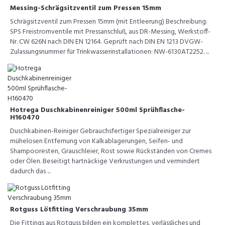
Messing-Schrägsitzventil zum Pressen 15mm
Schrägsitzventil zum Pressen 15mm (mit Entleerung) Beschreibung:
SPS Freistromventile mit Pressanschluß, aus DR-Messing, Werkstoff-
Nr. CW 626N nach DIN EN 12164. Geprüft nach DIN EN 1213 DVGW-
Zulassungsnummer für Trinkwasserinstallationen: NW-6130AT2252. ...
Hotrega Duschkabinenreiniger 500ml Sprühflasche-
H160470
Duschkabinen-Reiniger Gebrauchsfertiger Spezialreiniger zur
mühelosen Entfernung von Kalkablagerungen, Seifen- und
Shampooresten, Grauschleier, Rost sowie Rückständen von Cremes
oder Ölen. Beseitigt hartnäckige Verkrustungen und vermindert
dadurch das ...
Rotguss Lötfitting Verschraubung 35mm
Die Fittings aus Rotguss bilden ein komplettes, verlässliches und