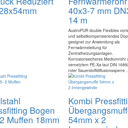
tück Reduziert
Fernwärmerohr
x28x54mm
40x3-7 mm DN
14 m
AustroPUR double Flexibles voris
und selbstkompensierendes Dop
geeignet zur Anwendung als
Fernwärmeleitung für
Zentralheizungsanlagen.
Korrosionssicheres Mediumrohr 
vernetztem PE-Xa laut DIN 16892
roter Sauerstoffdiffusionssperre ..
lstahl
Kombi Pressfitt
ssfitting Bogen
Übergangsmuff
 2 Muffen 18mm
54mm x 2