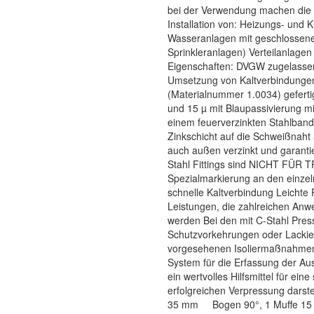
bei der Verwendung machen die C
Installation von: Heizungs- und
Wasseranlagen mit geschlossenem
Sprinkleranlagen) Verteilanlagen 
Eigenschaften: DVGW zugelassen
Umsetzung von Kaltverbindungen. 
(Materialnummer 1.0034) gefertig
und 15 µ mit Blaupassivierung m
einem feuerverzinkten Stahlband
Zinkschicht auf die Schweißnaht 
auch außen verzinkt und garanti
Stahl Fittings sind NICHT FÜR
Spezialmarkierung an den einzeln
schnelle Kaltverbindung Leichte 
Leistungen, die zahlreichen Anw
werden Bei den mit C-Stahl Pressf
Schutzvorkehrungen oder Lackie
vorgesehenen Isoliermaßnahmen) 
System für die Erfassung der Aust
ein wertvolles Hilfsmittel für ei
erfolgreichen Verpressung dars
35 mm Bogen 90°, 1 Muffe 1