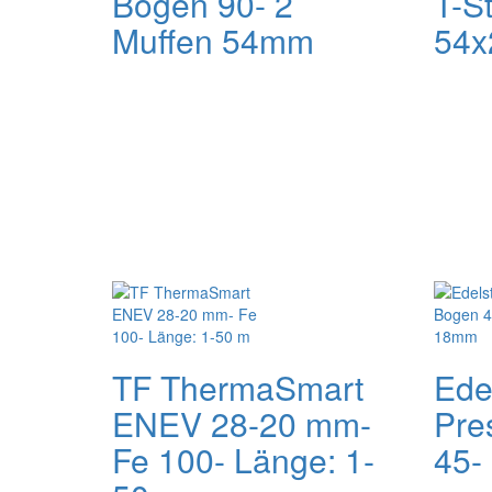
Bogen 90- 2
T-S
Muffen 54mm
54
TF ThermaSmart
Ede
ENEV 28-20 mm-
Pre
Fe 100- Länge: 1-
45-