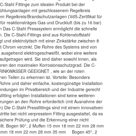
-Stahl Fittinge zum idealen Produkt bei der
 Kühlungsanlagen mit geschlossenem Regelkreis
 Regelkreis/Brandschutzanlagen (VdS-Zertifikat für
für reaktionsträges Gas und Druckluft (bis zu 16 bar)
 Das C-Stahl Presssystem ermöglicht die schnelle
Die C-Stahl-Fittings sind aus Kohlenstoffstahl
t und elektrolytisch mit einer Zinkstärke zwischen 8
it Chrom verzinkt. Die Rohre des Systems sind von
 ausgehend elektrogeschweißt, wobei eine weitere
aufgetragen wird. Sie sind daher sowohl innen, als
eren den maximalen Korrosionsschutzgrad. Die C-
 TRINKWASSER GEEIGNET , wie an der roten
en Teilen zu erkennen ist. Vorteile: Besonders
Rohre und daher einfache, kostengünstige Installation
endungen im Privatbereich und der Industrie gerecht
itting erfolgten Installationen sind keine weiteren
rungen an den Rohre erforderlich (mit Ausnahme der
Die C-Stahl Pressfittings sind mit einem innovativen
ritte bei nicht verpresstem Fitting ausgestattet, da es
ne sichere Prüfung und die Erkennung einer nicht
tellt. Bogen 90°, 2 Muffen 15 mm 18 mm 22 mm 28 mm
5 mm 18 mm 22 mm 28 mm 35 mm Bogen 45°, 2