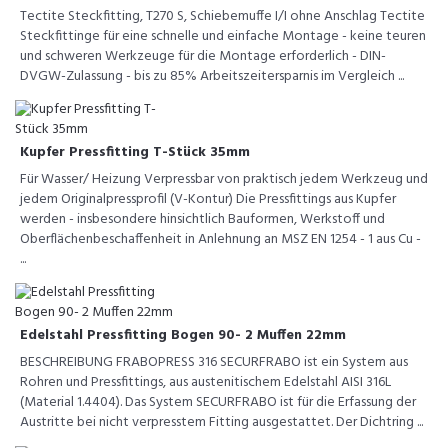
Tectite Steckfitting, T270 S, Schiebemuffe I/I ohne Anschlag Tectite
Steckfittinge für eine schnelle und einfache Montage - keine teuren
und schweren Werkzeuge für die Montage erforderlich - DIN-
DVGW-Zulassung - bis zu 85% Arbeitszeitersparnis im Vergleich ...
Kupfer Pressfitting T-Stück 35mm
Für Wasser/ Heizung Verpressbar von praktisch jedem Werkzeug und
jedem Originalpressprofil (V-Kontur) Die Pressfittings aus Kupfer
werden - insbesondere hinsichtlich Bauformen, Werkstoff und
Oberflächenbeschaffenheit in Anlehnung an MSZ EN 1254 - 1 aus Cu -
...
Edelstahl Pressfitting Bogen 90- 2 Muffen 22mm
BESCHREIBUNG FRABOPRESS 316 SECURFRABO ist ein System aus
Rohren und Pressfittings, aus austenitischem Edelstahl AISI 316L
(Material 1.4404). Das System SECURFRABO ist für die Erfassung der
Austritte bei nicht verpresstem Fitting ausgestattet. Der Dichtring ...