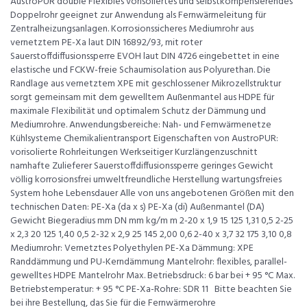
AustroPUR double Flexibles vorisoliertes und selbstkompensierendes
Doppelrohr geeignet zur Anwendung als Fernwärmeleitung für
Zentralheizungsanlagen. Korrosionssicheres Mediumrohr aus
vernetztem PE-Xa laut DIN 16892/93, mit roter
Sauerstoffdiffusionssperre EVOH laut DIN 4726 eingebettet in eine
elastische und FCKW-freie Schaumisolation aus Polyurethan. Die
Randlage aus vernetztem XPE mit geschlossener Mikrozellstruktur
sorgt gemeinsam mit dem gewelltem Außenmantel aus HDPE für
maximale Flexibilität und optimalem Schutz der Dämmung und
Mediumrohre. Anwendungsbereiche: Nah- und Fernwärmenetze
Kühlsysteme Chemikalientransport Eigenschaften von AustroPUR:
vorisolierte Rohrleitungen Werkseitiger Kurzlängenzuschnitt
namhafte Zulieferer Sauerstoffdiffusionssperre geringes Gewicht
völlig korrosionsfrei umweltfreundliche Herstellung wartungsfreies
System hohe Lebensdauer Alle von uns angebotenen Größen mit den
technischen Daten: PE-Xa (da x s) PE-Xa (di) Außenmantel (DA)
Gewicht Biegeradius mm DN mm kg/m m 2-20 x 1,9 15 125 1,31 0,5 2-25
x 2,3 20 125 1,40 0,5 2-32 x 2,9 25 145 2,00 0,6 2-40 x 3,7 32 175 3,10 0,8
Mediumrohr: Vernetztes Polyethylen PE-Xa Dämmung: XPE
Randdämmung und PU-Kerndämmung Mantelrohr: flexibles, parallel-
gewelltes HDPE Mantelrohr Max. Betriebsdruck: 6 bar bei + 95 °C Max.
Betriebstemperatur: + 95 °C PE-Xa-Rohre: SDR 11 Bitte beachten Sie
bei ihre Bestellung, das Sie für die Fernwärmerohre