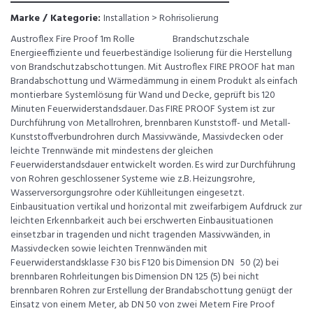
Marke / Kategorie:
Installation > Rohrisolierung
Austroflex Fire Proof 1m Rolle Brandschutzschale
Energieeffiziente und feuerbeständige Isolierung für die Herstellung
von Brandschutzabschottungen. Mit Austroflex FIRE PROOF hat man
Brandabschottung und Wärmedämmung in einem Produkt als einfach
montierbare Systemlösung für Wand und Decke, geprüft bis 120
Minuten Feuerwiderstandsdauer. Das FIRE PROOF System ist zur
Durchführung von Metallrohren, brennbaren Kunststoff- und Metall-
Kunststoffverbundrohren durch Massivwände, Massivdecken oder
leichte Trennwände mit mindestens der gleichen
Feuerwiderstandsdauer entwickelt worden. Es wird zur Durchführung
von Rohren geschlossener Systeme wie z.B. Heizungsrohre,
Wasserversorgungsrohre oder Kühlleitungen eingesetzt.
Einbausituation vertikal und horizontal mit zweifarbigem Aufdruck zur
leichten Erkennbarkeit auch bei erschwerten Einbausituationen
einsetzbar in tragenden und nicht tragenden Massivwänden, in
Massivdecken sowie leichten Trennwänden mit
Feuerwiderstandsklasse F30 bis F120 bis Dimension DN 50 (2) bei
brennbaren Rohrleitungen bis Dimension DN 125 (5) bei nicht
brennbaren Rohren zur Erstellung der Brandabschottung genügt der
Einsatz von einem Meter, ab DN 50 von zwei Metern Fire Proof