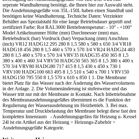
seperate Wandhalterung benötigt, die Ihnen hier zur Auswahl steht.
Die Ausdehnungsgefäße von 35L-150L haben einen Standfuß und
benötigen keine Wandhalterung. Techniche Daten: Verzinkter
Behälter aus Spezialstahl für eine lange Betriebsdauer geprüft und
zertifiziert Farbe: Rot RAL3000 Betriebstemperatur: - 10° - +100°
Model Artikelnummer Höhe (mm) Durchmesser (mm) max.
Betriebsdruck (bar) Vordruck (bar) Verpackung (mm) Anschluss
(inch) VR12 HADG12 295 280 8 1,5 580 x 580 x 650 3/4 VR18
HADG18 456 280 8 1,5 460 x 570 x 570 3/4 VR24 HADG24 483
280 8 1,5 460 x 570 x 570 3/4 VRV35 HADG35 450 365 8 1,5
380 x 400 x 460 3/4 VRV50 HADG50 565 365 8 1,5 380 x 400 x
570 3/4 VRV80 HADG80 717 415 8 1,5 430 x 450 x 730 1
VRV100 HADG100 663 495 8 1,5 510 x 540 x 700 1 VRV150
HADG150 795 550 8 1,5 570 x 610 x 850 1 1. Die Membrane
bietet Platz für das Wasser nach der Änderung des Wasservolumens
in der Anlage. 2. Die Volumenänderung ist stufenweise und das
Wasser tritt nur mit der Membrane in Kontakt. Nach Inbetriebnahme
des Membranausdehnungsgefäßes übernimmt es die Funktion der
Regulierung der Wasserausdehnung im Heizbetrieb. 3. Bei max.
Temperatur und Druckbelastung der Membrane belegt diese fast den
kompletten Innenraum - Ausdehnungsgefäss für Heizung u- Kessel
24l ist ein Artikel aus der Heizung > Heizungs-Zubehör >
Ausdehnungsgefäße Kategorie.