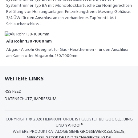
Systemtrenner Typ BA mit Monoblockkartusche zur Normgerechten
Befüllung von Heizungsanlagen. Entzinkungsfreies Messing-Gehäuse.
3/4 ÜW für den Anschluss an ein vorhandenes Zapfventil. Mit
Schlauchanschluss ...
Alu Rohr 130-1000mm
Abgas - Alurohr Geeignet für Gas - Heizthermen - für den Anschluss
am Kamin oder Abgasrohr. 130/1000mm
WEITERE LINKS
RSS FEED
DATENSCHUTZ, IMPRESSUM
COPYRIGHT ©
2026 HEIMKONTOR.DE IST GELISTET BEI
GOOGLE
,
BING
UND
YAHOO!®
WEITERE PRODUKTKATALOGE SIEHE
GROSSEWERKZEUGE.DE
,
WERKZEUGSTOP.DE
UND
TECHWERKZEUG.DE