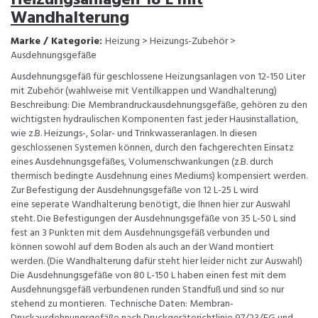
Wandhalterung
Marke / Kategorie:
Heizung > Heizungs-Zubehör >
Ausdehnungsgefäße
Ausdehnungsgefäß für geschlossene Heizungsanlagen von 12-150 Liter
mit Zubehör (wahlweise mit Ventilkappen und Wandhalterung)
Beschreibung: Die Membrandruckausdehnungsgefäße, gehören zu den
wichtigsten hydraulischen Komponenten fast jeder Hausinstallation,
wie z.B. Heizungs-, Solar- und Trinkwasseranlagen. In diesen
geschlossenen Systemen können, durch den fachgerechten Einsatz
eines Ausdehnungsgefäßes, Volumenschwankungen (z.B. durch
thermisch bedingte Ausdehnung eines Mediums) kompensiert werden.
Zur Befestigung der Ausdehnungsgefäße von 12 L-25 L wird
eine seperate Wandhalterung benötigt, die Ihnen hier zur Auswahl
steht. Die Befestigungen der Ausdehnungsgefäße von 35 L-50 L sind
fest an 3 Punkten mit dem Ausdehnungsgefäß verbunden und
können sowohl auf dem Boden als auch an der Wand montiert
werden. (Die Wandhalterung dafür steht hier leider nicht zur Auswahl)
Die Ausdehnungsgefäße von 80 L-150 L haben einen fest mit dem
Ausdehnungsgefäß verbundenen runden Standfuß und sind so nur
stehend zu montieren. Technische Daten: Membran-