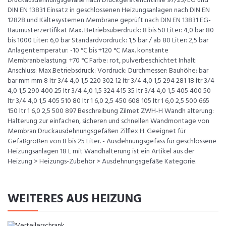
Druckausdehnungsgefäße nach Druckgeräterichtlinie 97/23/EG und
DIN EN 13831 Einsatz in geschlossenen Heizungsanlagen nach DIN EN
12828 und Kältesystemen Membrane geprüft nach DIN EN 13831 EG-
Baumusterzertifikat Max. Betriebsüberdruck: 8 bis 50 Liter: 4,0 bar 80
bis 1000 Liter: 6,0 bar Standardvordruck: 1,5 bar / ab 80 Liter: 2,5 bar
Anlagentemperatur: -10 °C bis +120 °C Max. konstante
Membranbelastung: +70 °C Farbe: rot, pulverbeschichtet Inhalt:
Anschluss: Max.Betriebsdruck: Vordruck: Durchmesser: Bauhöhe: bar
bar mm mm 8 ltr 3/4 4,0 1,5 220 302 12 ltr 3/4 4,0 1,5 294 281 18 ltr 3/4
4,0 1,5 290 400 25 ltr 3/4 4,0 1,5 324 415 35 ltr 3/4 4,0 1,5 405 400 50
ltr 3/4 4,0 1,5 405 510 80 ltr 1 6,0 2,5 450 608 105 ltr 1 6,0 2,5 500 665
150 ltr 1 6,0 2,5 500 897 Beschreibung Zilmet ZWH-H Wandh alterung:
Halterung zur einfachen, sicheren und schnellen Wandmontage von
Membran Druckausdehnungsgefäßen Zilflex H. Geeignet für
Gefäßgrößen von 8 bis 25 Liter. - Ausdehnungsgefäss für geschlossene
Heizungsanlagen 18 L mit Wandhalterung ist ein Artikel aus der
Heizung > Heizungs-Zubehör > Ausdehnungsgefäße Kategorie.
WEITERES AUS HEIZUNG