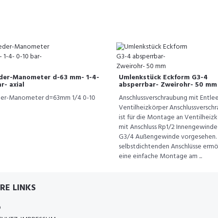
der-Manometer d-63 mm- 1-4-
Umlenkstück Eckform G3-4
r- axial
absperrbar- Zweirohr- 50 mm
der-Manometer d=63mm 1/4 0-10
Anschlussverschraubung mit Entlee
l
Ventilheizkörper Anschlussversch
ist für die Montage an Ventilheiz
mit Anschluss Rp1/2 Innengewinde
G3/4 Außengewinde vorgesehen. 
selbstdichtenden Anschlüsse ermö
eine einfache Montage am ...
RE LINKS
D