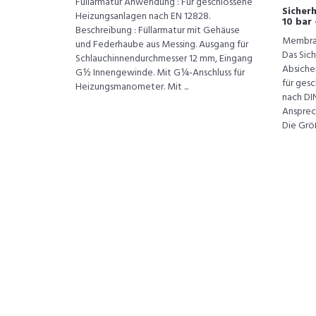
Füllarmatur Anwendung : Für geschlossene
Sicherh
Heizungsanlagen nach EN 12828.
10 bar 
Beschreibung : Füllarmatur mit Gehäuse
Membran
und Federhaube aus Messing. Ausgang für
Das Sich
Schlauchinnendurchmesser 12 mm, Eingang
Absiche
G½ Innengewinde. Mit G¼-Anschluss für
für ges
Heizungsmanometer. Mit ...
nach DIN
Ansprech
Die Größ