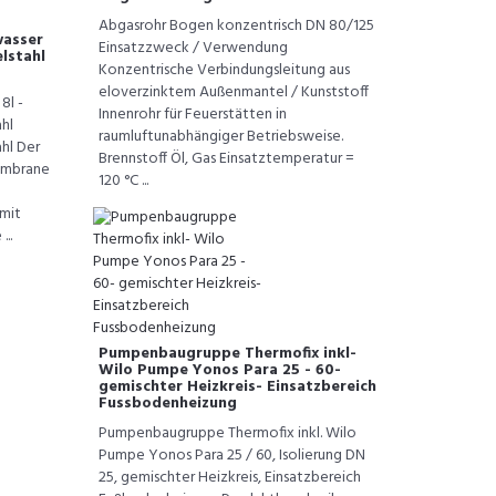
Abgasrohr Bogen konzentrisch DN 80/125
wasser
Einsatzzweck / Verwendung
lstahl
Konzentrische Verbindungsleitung aus
eloverzinktem Außenmantel / Kunststoff
8l -
Innenrohr für Feuerstätten in
hl
raumluftunabhängiger Betriebsweise.
hl Der
Brennstoff Öl, Gas Einsatztemperatur =
embrane
120 °C ...
mit
..
Pumpenbaugruppe Thermofix inkl-
Wilo Pumpe Yonos Para 25 - 60-
gemischter Heizkreis- Einsatzbereich
Fussbodenheizung
Pumpenbaugruppe Thermofix inkl. Wilo
Pumpe Yonos Para 25 / 60, Isolierung DN
25, gemischter Heizkreis, Einsatzbereich