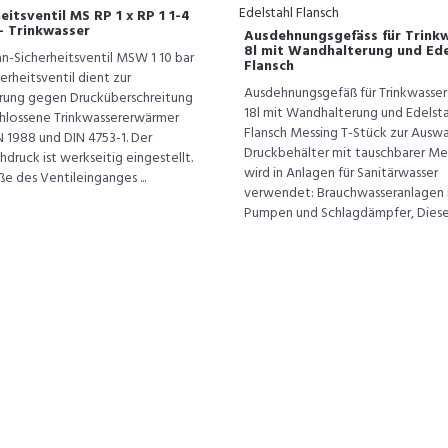
eitsventil MS RP 1 x RP 1 1-4
- Trinkwasser
Ausdehnungsgefäss für Trink
8l mit Wandhalterung und Ede
-Sicherheitsventil MSW 1 10 bar
Flansch
erheitsventil dient zur
Ausdehnungsgefäß für Trinkwasser 
rung gegen Drucküberschreitung
18l mit Wandhalterung und Edelsta
chlossene Trinkwassererwärmer
Flansch Messing T-Stück zur Auswa
 1988 und DIN 4753-1. Der
Druckbehälter mit tauschbarer M
druck ist werkseitig eingestellt.
wird in Anlagen für Sanitärwasser
e des Ventileinganges ...
verwendet: Brauchwasseranlagen 
Pumpen und Schlagdämpfer, Diese .