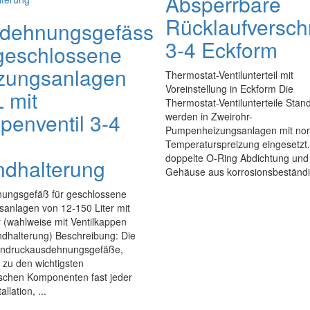
Absperrbare
Rücklaufversc
dehnungsgefäss
3-4 Eckform
 geschlossene
zungsanlagen
Thermostat-Ventilunterteil mit
Voreinstellung in Eckform Die
 mit
Thermostat-Ventilunterteile Stan
penventil 3-4
werden in Zweirohr-
Pumpenheizungsanlagen mit nor
Temperaturspreizung eingesetzt.
doppelte O-Ring Abdichtung und
dhalterung
Gehäuse aus korrosionsbeständi
ungsgefäß für geschlossene
sanlagen von 12-150 Liter mit
 (wahlweise mit Ventilkappen
dhalterung) Beschreibung: Die
ndruckausdehnungsgefäße,
 zu den wichtigsten
ischen Komponenten fast jeder
llation, ...