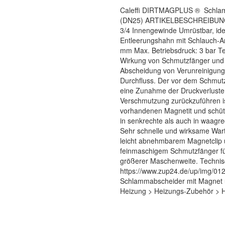
Caleffi DIRTMAGPLUS ® Schlam
(DN25) ARTIKELBESCHREIBUNG:
3/4 Innengewinde Umrüstbar, idea
Entleerungshahn mit Schlauch-A
mm Max. Betriebsdruck: 3 bar T
Wirkung von Schmutzfänger und 
Abscheidung von Verunreinigunge
Durchfluss. Der vor dem Schmut
eine Zunahme der Druckverluste
Verschmutzung zurückzuführen is
vorhandenen Magnetit und sch
in senkrechte als auch in waag
Sehr schnelle und wirksame Wart
leicht abnehmbarem Magnetclip 
feinmaschigem Schmutzfänger fü
größerer Maschenweite. Technis
https://www.zup24.de/up/img/012
Schlammabscheider mit Magnet u
Heizung > Heizungs-Zubehör > H