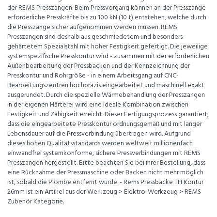
der REMS Presszangen. Beim Pressvorgang können an der Presszange
erforderliche Presskräfte bis zu 100 kN (10 t) entstehen, welche durch
die Presszange sicher aufgenommen werden müssen. REMS
Presszangen sind deshalb aus geschmiedetem und besonders
gehärtetem Spezialstahl mit hoher Festigkeit gefertigt. Die jeweilige
systemspezifische Presskontur wird - zusammen mit der erforderlichen
Außenbearbeitung der Pressbacken und der Kennzeichnung der
Presskontur und Rohrgröße - in einem Arbeitsgang auf CNC-
Bearbeitungszentren hochpräzis eingearbeitet und maschinell exakt
ausgerundet. Durch die spezielle Wärmebehandlung der Presszangen
in der eigenen Härterei wird eine ideale Kombination zwischen
Festigkeit und Zähigkeit erreicht. Dieser Fertigungsprozess garantiert,
dass die eingearbeitete Presskontur ordnungsgemäß und mit langer
Lebensdauer auf die Pressverbindung übertragen wird. Aufgrund
dieses hohen Qualitätsstandards werden weltweit millionenfach
einwandfrei systemkonforme, sichere Pressverbindungen mit REMS
Presszangen hergestellt. Bitte beachten Sie bei ihrer Bestellung, dass
eine Rücknahme der Pressmaschine oder Backen nicht mehr möglich
ist, sobald die Plombe entfernt wurde. - Rems Pressbacke TH Kontur
26mm ist ein Artikel aus der Werkzeug > Elektro-Werkzeug > REMS
Zubehör Kategorie.