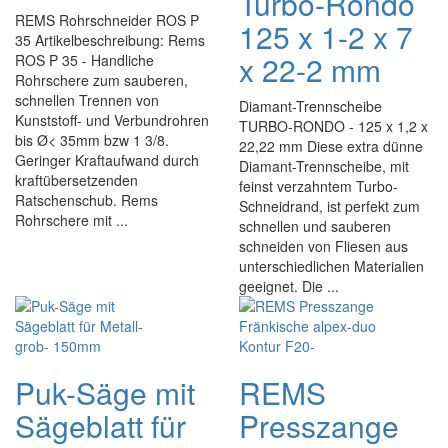
Turbo-Rondo
REMS Rohrschneider ROS P
125 x 1-2 x 7
35 Artikelbeschreibung: Rems
x 22-2 mm
ROS P 35 - Handliche
Rohrschere zum sauberen,
schnellen Trennen von
Diamant-Trennscheibe
Kunststoff- und Verbundrohren
TURBO-RONDO - 125 x 1,2 x
bis Ø< 35mm bzw 1 3/8.
22,22 mm Diese extra dünne
Geringer Kraftaufwand durch
Diamant-Trennscheibe, mit
kraftübersetzenden
feinst verzahntem Turbo-
Ratschenschub. Rems
Schneidrand, ist perfekt zum
Rohrschere mit ...
schnellen und sauberen
schneiden von Fliesen aus
unterschiedlichen Materialien
geeignet. Die ...
Puk-Säge mit
REMS
Sägeblatt für
Presszange