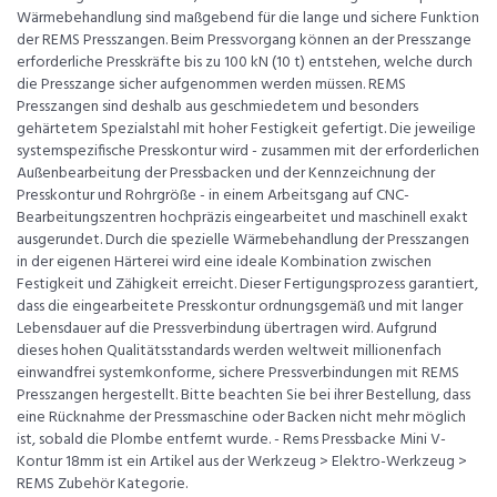
Wärmebehandlung sind maßgebend für die lange und sichere Funktion
der REMS Presszangen. Beim Pressvorgang können an der Presszange
erforderliche Presskräfte bis zu 100 kN (10 t) entstehen, welche durch
die Presszange sicher aufgenommen werden müssen. REMS
Presszangen sind deshalb aus geschmiedetem und besonders
gehärtetem Spezialstahl mit hoher Festigkeit gefertigt. Die jeweilige
systemspezifische Presskontur wird - zusammen mit der erforderlichen
Außenbearbeitung der Pressbacken und der Kennzeichnung der
Presskontur und Rohrgröße - in einem Arbeitsgang auf CNC-
Bearbeitungszentren hochpräzis eingearbeitet und maschinell exakt
ausgerundet. Durch die spezielle Wärmebehandlung der Presszangen
in der eigenen Härterei wird eine ideale Kombination zwischen
Festigkeit und Zähigkeit erreicht. Dieser Fertigungsprozess garantiert,
dass die eingearbeitete Presskontur ordnungsgemäß und mit langer
Lebensdauer auf die Pressverbindung übertragen wird. Aufgrund
dieses hohen Qualitätsstandards werden weltweit millionenfach
einwandfrei systemkonforme, sichere Pressverbindungen mit REMS
Presszangen hergestellt. Bitte beachten Sie bei ihrer Bestellung, dass
eine Rücknahme der Pressmaschine oder Backen nicht mehr möglich
ist, sobald die Plombe entfernt wurde. - Rems Pressbacke Mini V-
Kontur 18mm ist ein Artikel aus der Werkzeug > Elektro-Werkzeug >
REMS Zubehör Kategorie.