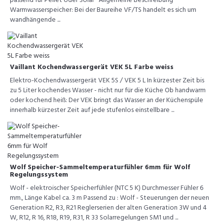
passend für Pellet oder Solar Allgemeine Beschreibung
Warmwasserspeicher: Bei der Baureihe VF/TS handelt es sich um
wandhängende ...
Vaillant Kochendwassergerät VEK 5L Farbe weiss
Elektro-Kochendwassergerät VEK 5S / VEK 5 L In kürzester Zeit bis
zu 5 Liter kochendes Wasser - nicht nur für die Küche Ob handwarm
oder kochend heiß: Der VEK bringt das Wasser an der Küchenspüle
innerhalb kürzester Zeit auf jede stufenlos einstellbare ...
Wolf Speicher-Sammeltemperaturfühler 6mm für Wolf
Regelungssystem
Wolf - elektroischer Speicherfühler (NTC 5 K) Durchmesser Fühler 6
mm., Länge Kabel ca. 3 m Passend zu : Wolf - Steuerungen der neuen
Generation R2, R3, R21 Reglerserien der alten Generation 3W und 4
W, R12, R 16, R18, R19, R31, R 33 Solarregelungen SM1 und ...