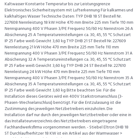
Kaltwasser Konstante Temperatur bis zur Leistungsgrenze
Elektronisches Sicherheitssystem mit Lufterkennung Für kalkarmes und
kalkhaltiges Wasser Technische Daten: TYP DHB 18 ST Bestell Nr.
227608 Nennleistung 18 kW Höhe 470 mm Breite 225 mm Tiefe 110 mm
Nennspannung 400 V Phasen 3/PE Frequenz 50/60 Hz Nennstrom 26 A
Absicherung 25 A Temperatureinstellungen ca. 30, 45, 55 °C Schutzart
IP 25 Farbe weiß Gewicht 3,60 kg TYP DHB 21 ST Bestell Nr. 227609
Nennleistung 21 kW Höhe 470 mm Breite 225 mm Tiefe 110 mm
Nennspannung 400 V Phasen 3/PE Frequenz 50/60 Hz Nennstrom 31 A
Absicherung 32 A Temperatureinstellungen ca. 30, 45, 55 °C Schutzart
IP 25 Farbe weiß Gewicht 3,60 kg TYP DHB 24 ST Bestell Nr. 227610
Nennleistung 24 kW Höhe 470 mm Breite 225 mm Tiefe 110 mm
Nennspannung 400 V Phasen 3/PE Frequenz 50/60 Hz Nennstrom 35 A
Absicherung 35 A Temperatureinstellungen ca. 30, 45, 55 °C Schutzart
IP 25 Farbe weiß Gewicht 3,60 kg Bitte beachten Sie: Für die
Installation dieses Gerätes wird ein 400V Starkstromanschluss (3-
Phasen-Wechselanschluss) benötigt. Für die Erstzulassung ist die
Zustimmung des jeweiligen Netzbetreibers einzuholen. Die
Installation darf nur durch den jeweiligen Netztbetreiber oder eine in
das Installateurverzeichnis des Netztbetreibers eingetragene
Fachhandwerksfirma vorgenommen werden. - Stiebel Eltron DHB 18
ST Durchlaufherhitzer 18 KW ist ein Artikel aus der Warmwasser >