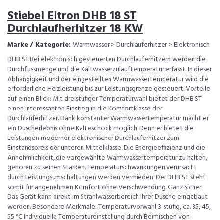
Stiebel Eltron DHB 18 ST
Durchlaufherhitzer 18 KW
Marke / Kategorie:
Warmwasser > Durchlauferhitzer > Elektronisch
DHB ST Bei elektronisch gesteuerten Durchlauferhitzern werden die
Durchflussmenge und die Kaltwasserzulauftemperatur erfasst. In dieser
Abhängigkeit und der eingestellten Warmwassertemperatur wird die
erforderliche Heizleistung bis zur Leistungsgrenze gesteuert. Vorteile
auf einen Blick: Mit dreistufiger Temperaturwahl bietet der DHB ST
einen interessanten Einstieg in die Komfortklasse der
Durchlauferhitzer. Dank konstanter Warmwassertemperatur macht er
ein Duscherlebnis ohne Kälteschock möglich. Denn er bietet die
Leistungen moderner elektronischer Durchlauferhitzer zum
Einstandspreis der unteren Mittelklasse. Die Energieeffizienz und die
Annehmlichkeit, die vorgewählte Warmwassertemperatur zu halten,
gehören zu seinen Stärken. Temperaturschwankungen verursacht
durch Leistungsumschaltungen werden vermieden. Der DHB ST steht
somit für angenehmen Komfort ohne Verschwendung. Ganz sicher:
Das Gerät kann direkt im Strahlwasserbereich Ihrer Dusche eingebaut
werden. Besondere Merkmale: Temperaturvorwahl 3-stufig, ca. 35, 45,
55 °C Individuelle Temperatureinstellung durch Beimischen von