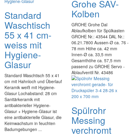
Grohe SAV-
Kolben
Standard
Waschtisch
GROHE Grohe Dal
Ablaufkolben für Spülkasten
55 x 41 cm-
GROHE Nr.: 43544 DAL Nr.:
weiss mit
06.21.7800 Aussen-Ø ca. 76 -
78 mm Höhe ca. 42 mm
Hygiene-
Innen-Ø ca. 33,5 mm
Gesamthöhe ca. 57,5 mm
Glasur
passend zu GROHE Servo -
Ablaufventil Nr. 43486
Standard Waschtisch 55 x 41
cm mit Hahnloch und Überlauf
Keramik weiß mit Hygiene-
Glasur Lochabstand: 28 cm
Sanitärkeramik mit
antibakterieller Hygiene-
Spülrohr
Glasur + Hygiene-Glasur ist
Messing
eine antibakterielle Glasur, die
Keimwachstum in feuchten
verchromt
Badumgebungen ...