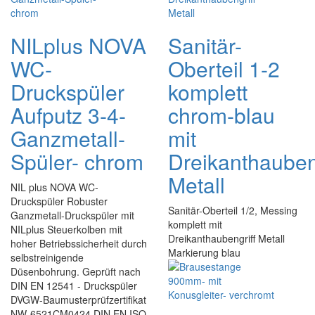
NILplus NOVA
Sanitär-
WC-
Oberteil 1-2
Druckspüler
komplett
Aufputz 3-4-
chrom-blau
Ganzmetall-
mit
Spüler- chrom
Dreikanthauben
Metall
NIL plus NOVA WC-
Druckspüler Robuster
Sanitär-Oberteil 1/2, Messing
Ganzmetall-Druckspüler mit
komplett mit
NILplus Steuerkolben mit
Dreikanthaubengriff Metall
hoher Betriebssicherheit durch
Markierung blau
selbstreinigende
Düsenbohrung. Geprüft nach
DIN EN 12541 - Druckspüler
DVGW-Baumusterprüfzertifikat
NW-6521CM0424 DIN EN ISO