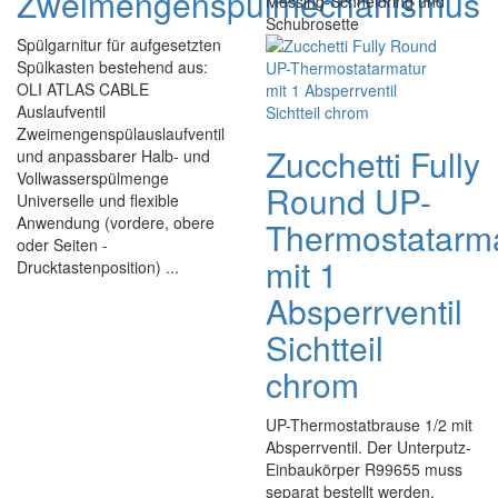
Zweimengenspülmechanismus
Messing-Schneidring und
Schubrosette
Spülgarnitur für aufgesetzten
Spülkasten bestehend aus:
OLI ATLAS CABLE
Auslaufventil
Zweimengenspülauslaufventil
Zucchetti Fully
und anpassbarer Halb- und
Vollwasserspülmenge
Round UP-
Universelle und flexible
Anwendung (vordere, obere
Thermostatarm
oder Seiten -
mit 1
Drucktastenposition) ...
Absperrventil
Sichtteil
chrom
UP-Thermostatbrause 1/2 mit
Absperrventil. Der Unterputz-
Einbaukörper R99655 muss
separat bestellt werden.