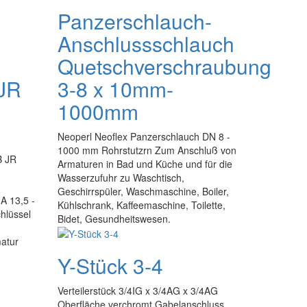
Panzerschlauch-
Anschlussschlauch
Quetschverschraubung
JR
3-8 x 10mm-
1000mm
Neoperl Neoflex Panzerschlauch DN 8 -
1000 mm Rohrstutzrn Zum Anschluß von
 JR
Armaturen in Bad und Küche und für die
Wasserzufuhr zu Waschtisch,
Geschirrspüler, Waschmaschine, Boiler,
A 13,5 -
Kühlschrank, Kaffeemaschine, Toilette,
chlüssel
Bidet, Gesundheitswesen.
matur
Y-Stück 3-4
Verteilerstück 3/4IG x 3/4AG x 3/4AG
Oberfläche verchromt Gabelanschluss