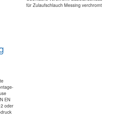
für Zulaufschlauch Messing verchromt
g
te
ontage-
use
IN EN
 2 oder
ßdruck