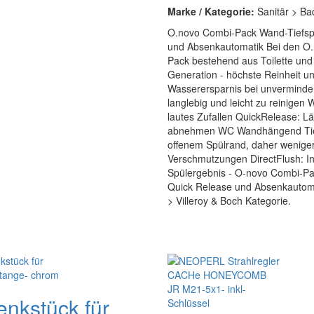
Marke / Kategorie:
Sanitär > Ba
O.novo Combi-Pack Wand-Tiefspü
und Absenkautomatik Bei den O.
Pack bestehend aus Toilette und
Generation - höchste Reinheit un
Wasserersparnis bei unverminder
langlebig und leicht zu reinigen
lautes Zufallen QuickRelease: Lä
abnehmen WC Wandhängend Tief
offenem Spülrand, daher weniger
Verschmutzungen DirectFlush: In
Spülergebnis - O-novo Combi-Pa
Quick Release und Absenkautomati
> Villeroy & Boch Kategorie.
enkstück für