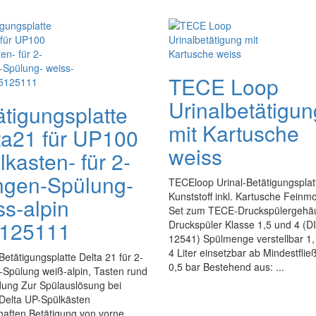
TECE Loop
Urinalbetätigun
ätigungsplatte
mit Kartusche
ta21 für UP100
weiss
kasten- für 2-
gen-Spülung-
TECEloop Urinal-Betätigungsplat
Kunststoff inkl. Kartusche Feinm
ss-alpin
Set zum TECE-Druckspülergehä
125111
Druckspüler Klasse 1,5 und 4 (D
12541) Spülmenge verstellbar 1,
4 Liter einsetzbar ab Mindestflie
Betätigungsplatte Delta 21 für 2-
0,5 bar Bestehend aus: ...
Spülung weiß-alpin, Tasten rund
ung Zur Spülauslösung bei
 Delta UP-Spülkästen
haften Betätigung von vorne