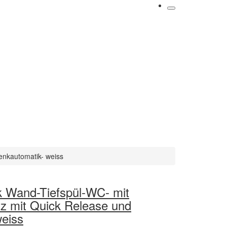
enkautomatik- weiss
 Wand-Tiefspül-WC- mit
tz mit Quick Release und
eiss