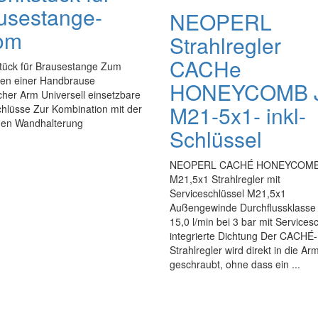
usestange-
NEOPERL
om
Strahlregler
CACHe
tück für Brausestange Zum
en einer Handbrause
HONEYCOMB 
her Arm Universell einsetzbare
M21-5x1- inkl-
hlüsse Zur Kombination mit der
en Wandhalterung
Schlüssel
NEOPERL CACHÉ HONEYCOMB
M21,5x1 Strahlregler mit
Serviceschlüssel M21,5x1
Außengewinde Durchflussklasse 
15,0 l/min bei 3 bar mit Services
integrierte Dichtung Der CACHÉ-
Strahlregler wird direkt in die Ar
geschraubt, ohne dass ein ...