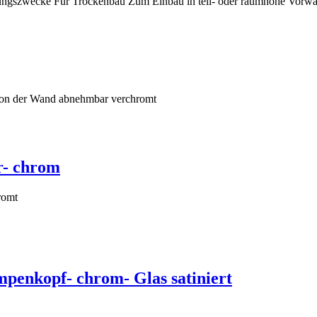
dungszwecke Für Trockenbau Zum Einbau in teil- oder raumhohe Vorwa
von der Wand abnehmbar verchromt
r- chrom
romt
penkopf- chrom- Glas satiniert