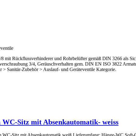
ventile
il 3/8 mit Rückflussverhinderer und Rohrbelüfter gemäß DIN 3266 al
verschraubung 3/4, Geräuschverhalten gem. DIN EN ISO 3822 Armatur
tär > Sanitär-Zubehör > Auslauf- und Geräteventile Kategorie.
m WC-Sitz mit Absenkautomatik- weiss
Slim WC-Sitz mit Absenkautomatik weiß Lieferumfang: Hänge-WC Soft