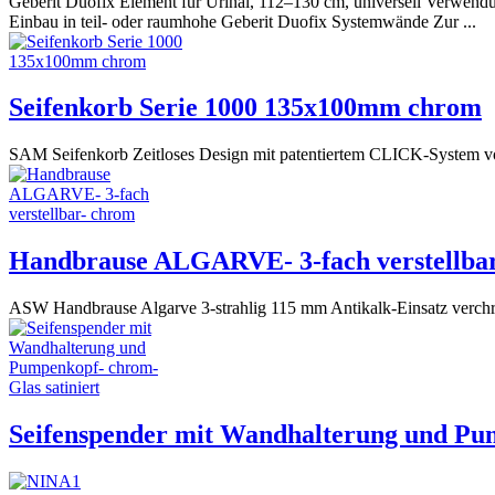
Geberit Duofix Element für Urinal, 112–130 cm, universell Verwen
Einbau in teil- oder raumhohe Geberit Duofix Systemwände Zur ...
Seifenkorb Serie 1000 135x100mm chrom
SAM Seifenkorb Zeitloses Design mit patentiertem CLICK-System 
Handbrause ALGARVE- 3-fach verstellba
ASW Handbrause Algarve 3-strahlig 115 mm Antikalk-Einsatz verch
Seifenspender mit Wandhalterung und Pum