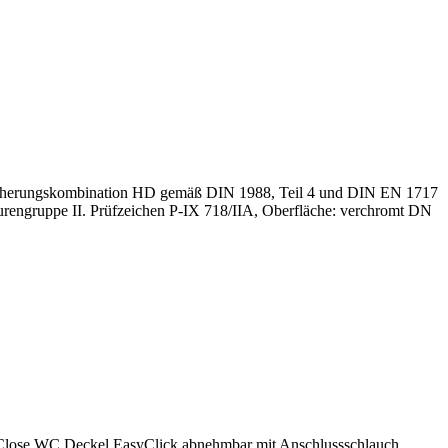
s Sicherungskombination HD gemäß DIN 1988, Teil 4 und DIN EN 1717
engruppe II. Prüfzeichen P-IX 718/IIA, Oberfläche: verchromt DN
-Close WC Deckel EasyClick abnehmbar mit Anschlussschlauch