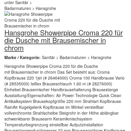
Hansgrohe Showerpipe Croma 220 für
die Dusche mit Brausemischer in
chrom
Marke / Kategorie:
Sanitär > Badarmaturen > Hansgrohe
Hansgrohe Showerpipe Croma 220 für die Dusche
mit Brausemischer in chrom Das Set besteht aus: Croma
Kopfbrause 220 1jet (# 26464000) Croma 100 Handbrause Vario
(# 28535000) Isiflex Brauseschlauch 1,60 m (# 28276000)
Einhebel-Brausemischer Handbrausehalterung Brausestange
Ausstattung/Eigenschaften: Air Power Technologie Quick Clean
Antikalksystem Brausekopfgröße 220 mm Strahlart Kopfbrause
RainAir Kugelgelenk Kopfbrause im Winkel verstellbar
vollverchromte Strahlscheibe Steigrohr in der Höhe ablängbar
schwenkbarer Brausearm Keramikmischsystem
Temperaturbegrenzung einstellbar Aufputzinstallation
Brausestangendurchmesser 22 mm Brausearmlänge Kopfbrause