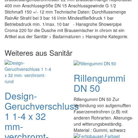
400 mm Anschlussgröße DN 15 Anschlussgewinde G 1/2
Stichmaß 150 +/- 12 mm Technische Daten: Durchflussmenge
RainAir Strahl bei 3 bar 16 l/min Mindestfließdruck 1 bar
Betriebsdruck min. 1/max. 10 bar - Hansgrohe Showerpipe
Croma 220 für die Dusche mit Brausemischer in chrom ist ein
Artikel aus der Sanitär > Badarmaturen > Hansgrohe Kategorie.
Weiteres aus Sanitär
Rillengummi
DN 50
Design-
Rillengummi DN 50 Zur
Geruchverschluss
Verbindung von aufgemufften
Faserzemetrohren (z.B) mit
1 1-4 x 32
anderen Rohrarten. Alterungs-
mm-
und witterungsbeständig.
Material : Gummi, schwarz
verchromt-