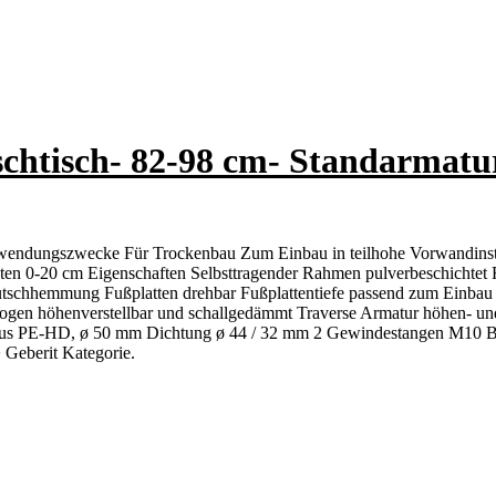
schtisch- 82-98 cm- Standarmatu
rwendungszwecke Für Trockenbau Zum Einbau in teilhohe Vorwandinst
en 0-20 cm Eigenschaften Selbsttragender Rahmen pulverbeschichtet 
t Rutschhemmung Fußplatten drehbar Fußplattentiefe passend zum Einb
gen höhenverstellbar und schallgedämmt Traverse Armatur höhen- und 
 PE-HD, ø 50 mm Dichtung ø 44 / 32 mm 2 Gewindestangen M10 Befes
 Geberit Kategorie.